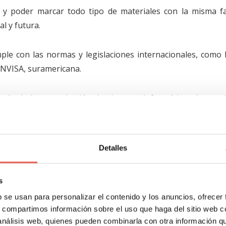
, y poder marcar todo tipo de materiales con la misma fac
al y futura.
umple con las normas y legislaciones internacionales, como 
ANVISA, suramericana.
ravés de la comunicación de sistemas informáticos, los equ
ción es que
el láser requiere un mínimo mantenimiento, 
Detalles
 o consumibles
. El coste de arranque es el mismo, ya sea 
s
icial 2D y 3D y lectores ópticos
b se usan para personalizar el contenido y los anuncios, ofrecer
s, compartimos información sobre el uso que haga del sitio web 
 análisis web, quienes pueden combinarla con otra información q