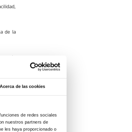
ilidad,
la de la
ipos de
y no se
Acerca de las cookies
para un
 funciones de redes sociales
con nuestros partners de
ue les haya proporcionado o