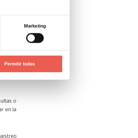
tomática
ados de
 de los
Marketing
elentes
Permitir todas
que los
ultas o
ar en la
uestreo