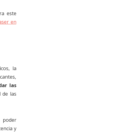
ra este
aser en
cos, la
icantes,
dar las
 de las
e poder
encia y