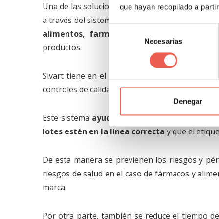
Una de las soluciones más avanzadas en esta tec
que hayan recopilado a parti
a través del sistema para visión artificial 2D y 3
Selección
alimentos, farmacéuticos y algunos indust
Necesarias
de
productos.
consentimiento
Sivart tiene en el mercado una amplia varieda
controles de calidad del embalaje, rastreo, med
Denegar
Este sistema
ayuda a prevenir errores de lec
lotes estén en la línea correcta
y que el etiqu
De esta manera se previenen los riesgos y pér
riesgos de salud en el caso de fármacos y alime
marca.
Por otra parte, también se reduce el tiempo d