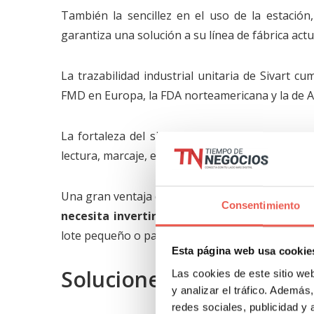
También la sencillez en el uso de la estación
garantiza una solución a su línea de fábrica actu
La trazabilidad industrial unitaria de Sivart c
FMD en Europa, la FDA norteamericana y la de 
La fortaleza del sistema se logra integrar a t
lectura, marcaje, etiquetaje y verificación.
Una gran ventaja dentro de los costes de opera
Consentimiento
necesita invertir en materiales de recarga
lote pequeño o para uno de mayor tamaño.
Esta página web usa cookie
Soluciones de visión artif
Las cookies de este sitio we
y analizar el tráfico. Ademá
redes sociales, publicidad y