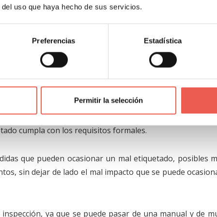
nología tiene que ver con la inspección e identificación au
r del uso que haya hecho de sus servicios.
D. Esta
aplicación es altamente demandada en los merc
riales
, donde es indispensable el control y trazabilidad
Preferencias
Estadística
d de productos, programas y aplicaciones que permiten exc
iciones y sistemas de reconocimiento OCR.
Permitir la selección
tura en el código de barras del embalaje, a controlar 
etado cumpla con los requisitos formales.
didas que pueden ocasionar un mal etiquetado, posibles m
ntos, sin dejar de lado el mal impacto que se puede ocasion
e inspección, ya que se puede pasar de una manual y de m