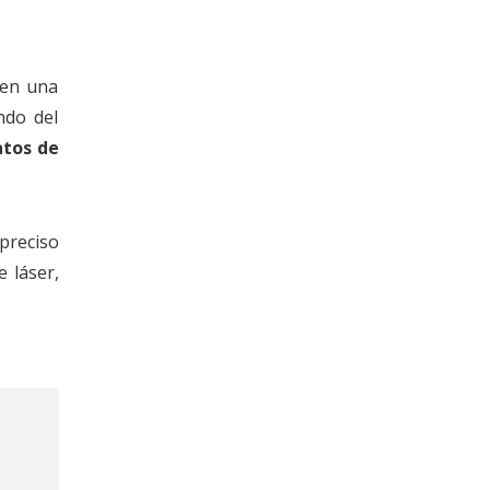
 en una
ndo del
atos de
 preciso
e láser,