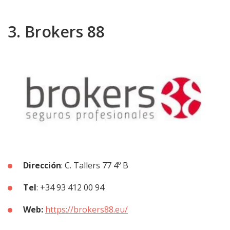
3. Brokers 88
Dirección
: C. Tallers 77 4º B
Tel
: +34 93 412 00 94
Web:
https://brokers88.eu/