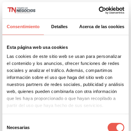
Dirección
: C. Nicaragua, 50, 08029 Barcelona,
España
Consentimiento
Detalles
Acerca de las cookies
Tel
: +34 934 934 379
Esta página web usa cookies
Web:
https://corporate.ersmbrokers.com/
Las cookies de este sitio web se usan para personalizar
el contenido y los anuncios, ofrecer funciones de redes
sociales y analizar el tráfico. Además, compartimos
ERSM Corporate cuenta con
más de 35 años de
información sobre el uso que haga del sitio web con
experiencia
en la protección de empresas de todos
nuestros partners de redes sociales, publicidad y análisis
los sectores. Su enfoque combina independencia,
web, quienes pueden combinarla con otra información
proximidad y especialización técnica, ofreciendo
que les haya proporcionado o que hayan recopilado a
partir del uso que haya hecho de sus servicios.
programas de seguros a medida que se adaptan a
cada riesgo empresarial.
Selección
Necesarias
de