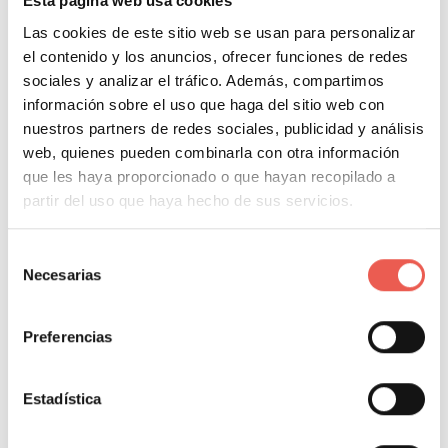
Esta página web usa cookies
automatizar y personalizar sus campañas de
Las cookies de este sitio web se usan para personalizar
marketing. Esta plataforma es ideal para empresas
el contenido y los anuncios, ofrecer funciones de redes
que gestionan grandes volúmenes de leads y
sociales y analizar el tráfico. Además, compartimos
necesitan realizar un seguimiento avanzado.
información sobre el uso que haga del sitio web con
nuestros partners de redes sociales, publicidad y análisis
Características
:
web, quienes pueden combinarla con otra información
Automatización avanzada
de marketing.
que les haya proporcionado o que hayan recopilado a
partir del uso que haya hecho de sus servicios.
Segmentación detallada basada en el
comportamiento de los usuarios.
Selección
Necesarias
de
consentimiento
Ventajas
:
Preferencias
Potente para grandes empresas.
Integración con plataformas de ventas y
Estadística
CRM.