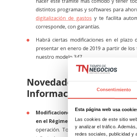
hacer este trámite más cómodo y tener tod
distintos programas y softwares para ahorr
digitalización de gastos
y te facilita auto
corresponde, con garantías.
Habrá ciertas modificaciones en el plazo 
presentar en enero de 2019 a partir de lo
nuestro modelo 347.
Novedades en el IVA 
Consentimiento
Información y en materi
Esta página web usa cookie
Modificaciones en el Régimen especial d
Las cookies de este sitio we
en el Régimen de agencias de viaje.
Será 
y analizar el tráfico. Ademá
operación. Todo esto deberá ser plasmado 
redes sociales, publicidad y