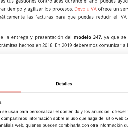
as tus gestiones controladas durante el año, puedes ayud
ar tiempo y agilizar los procesos.
DevoluIVA
ofrece un serv
máticamente las facturas para que puedas reducir el IVA
de la entrega y presentación del
modelo 347
, ya que se
s trámites hechos en 2018. En 2019 deberemos comunicar a 
con el suministro Inmediat
Detalles
a de facturación
s
e bienes usados, antigüedades, objetos de colección y
b se usan para personalizar el contenido y los anuncios, ofrecer
necesario plasmar en el libro de registro la cantidad comple
s, compartimos información sobre el uso que haga del sitio web 
en el lugar de la base imponible, el tipo impositivo y l
 análisis web, quienes pueden combinarla con otra información q