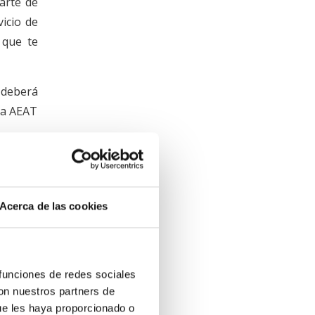
arte de
icio de
 que te
 deberá
la AEAT
o de
Acerca de las cookies
 arte y
 funciones de redes sociales
ta de la
con nuestros partners de
a cuota
ue les haya proporcionado o