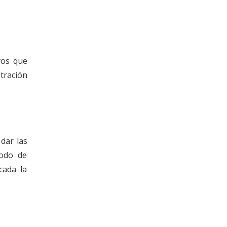
vos que
tración
 dar las
iodo de
cada la