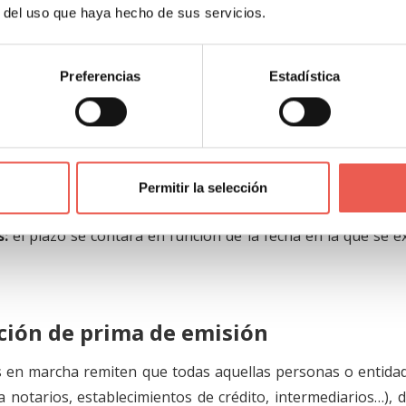
r del uso que haya hecho de sus servicios.
sientos:
la AEAT autorizará a los sujetos pasivos para
 los libros de registro de Impuestos.
Preferencias
Estadística
as que lo requieran pueden utilizar la vía online con el Cer
lectrónico.
nto de Gestión Tributaria de la AEAT tendrá la posibil
Permitir la selección
facturas, con solicitud de interesados.
s:
el plazo se contará en función de la fecha en la que se e
ción de prima de emisión
as en marcha remiten que todas aquellas personas o entida
 notarios, establecimientos de crédito, intermediarios…), 