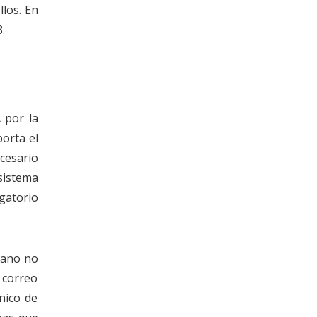
llos. En
.
A por la
orta el
cesario
sistema
igatorio
dano no
 correo
nico de