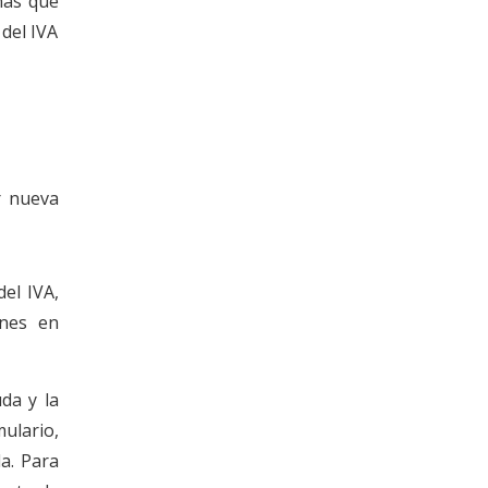
nas que
del IVA
r nueva
el IVA,
ones en
da y la
mulario,
a. Para