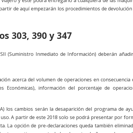
viajero y este podrá entregarlo a cualquiera de las maqui
partir de aquí empezarán los procedimientos de devolución 
s 303, 390 y 347
 SII (Suministro Inmediato de Información) deberán añadi
ación acerca del volumen de operaciones en consecuencia d
es Económicas), información del porcentaje de operaci
A) los cambios serán la desaparición del programa de ayu
uso. A partir de este 2018 solo se podrá presentar por for
cta. La opción de pre-declaraciones queda también eliminad