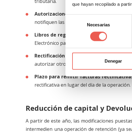
tributaria.
que hayan recopilado a parti
Autorizaciones para simplificación de a
Selección
notifiquen las menciones y la información en
Necesarias
de
consentimiento
Libros de registro electrónicos:
las person
Electrónico para firmar el libro de registro e
Rectificación de facturas:
el Departame
Denegar
autorizar otros procesos de rectificación de 
Plazo para remitir facturas rectificativa
rectificativa en lugar del día de la operación.
Reducción de capital y Devolu
A partir de este año, las modificaciones puest
intermedien una operación de retención (ya sea