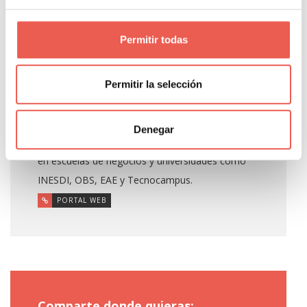
Propietario y responsable editorial de Tiempo de
Permitir todas
Negocios. Consultor de analítica digital con 14
años de experiencia en GA4, GTM, BigQuery y
Looker Studio para empresas como Salvat,
Permitir la selección
Girbau, Molins o Rosa Clará, y COO Fraccional
para pymes, startups y agencias. Ingeniero
Denegar
informático y fundador de Datapeek. Formador
en escuelas de negocios y universidades como
INESDI, OBS, EAE y Tecnocampus.
PORTAL WEB
Comparte donde quieras: