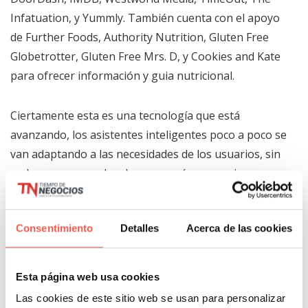
Infatuation, y Yummly. También cuenta con el apoyo
de Further Foods, Authority Nutrition, Gluten Free
Globetrotter, Gluten Free Mrs. D, y Cookies and Kate
para ofrecer información y guia nutricional.
Ciertamente esta es una tecnología que está
avanzando, los asistentes inteligentes poco a poco se
van adaptando a las necesidades de los usuarios, sin
embargo son muchas las cosas aún por mejorar,
sobre todo la capacidad de interacción con el usuario,
que a veces puede llegar a ser frustrante. Después de
Consentimiento
Detalles
Acerca de las cookies
este lanzamiento es importante seguir de cerca como
irán evolucionando los servicios, porque sin duda
alguna la carrera cada día es más rápida y los
Esta página web usa cookies
competidores más fuertes.
Las cookies de este sitio web se usan para personalizar