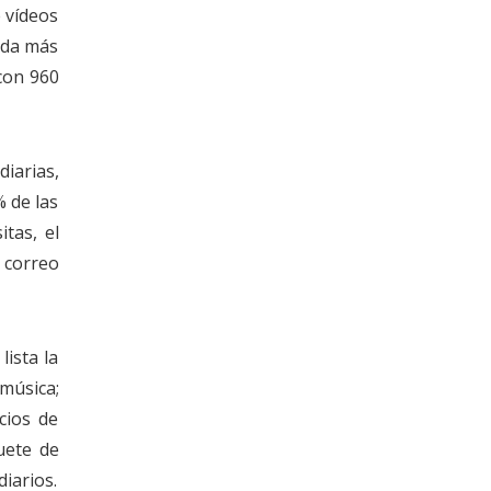
e vídeos
eda más
on 960
iarias,
% de las
tas, el
 correo
lista la
música;
cios de
uete de
diarios.