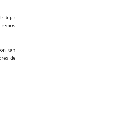
e dejar
ueremos
son tan
ores de