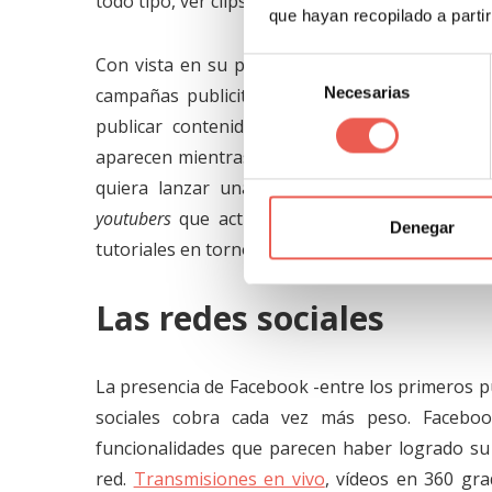
todo tipo, ver clips de humor, entre muchas otra
que hayan recopilado a parti
Con vista en su penetración e intensivo uso
Selección
Necesarias
campañas publicitarias. En este sentido, las
de
consentimiento
publicar contenido publicitario, sino que d
aparecen mientras los usuarios ven a cualquier
quiera lanzar una estrategia de marketing. 
youtubers
que actúen como influenciadores pa
Denegar
tutoriales en torno a los productos de una emp
Las redes sociales
La presencia de Facebook -entre los primeros p
sociales cobra cada vez más peso. Facebo
funcionalidades que parecen haber logrado su
red.
Transmisiones en vivo
, vídeos en 360 gra