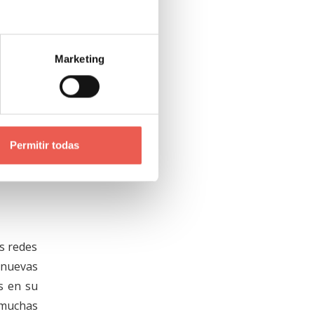
 de sus
Marketing
io para
sos que
lquiera
uscando
ción de
Permitir todas
s redes
nuevas
s en su
 muchas