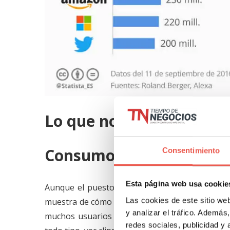
Lo que nos dice este ra
Consumo de contenidos
Consentimiento
Esta página web usa cookie
Aunque el puesto de YouTube a la cabeza de est
Las cookies de este sitio we
muestra de cómo los usuarios consumen contenid
y analizar el tráfico. Ademá
muchos usuarios para escuchar música y ver víd
redes sociales, publicidad y