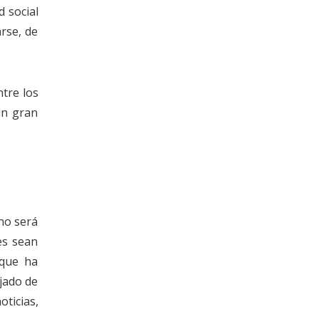
 social
rse, de
tre los
un gran
no será
es sean
 que ha
jado de
ticias,