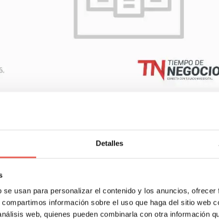
nking…
Detalles
s
e ranking pueda ser transitorio, sin duda su sitial da un
b se usan para personalizar el contenido y los anuncios, ofrecer
o en línea. Los servicios de streaming de vídeos es utiliz
s, compartimos información sobre el uso que haga del sitio web 
eos musicales, ver noticias de actualidad, acceder a tutori
 análisis web, quienes pueden combinarla con otra información q