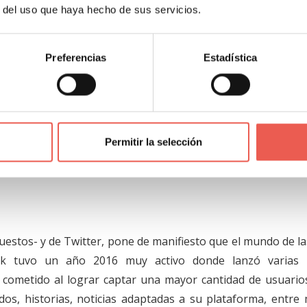
s cosas.
r del uso que haya hecho de sus servicios.
, YouTube debe ser visto por muchas empresas como parte
Preferencias
Estadística
 empresas no sólo deberían de crear canales por este med
esplegar anuncios publicitarios pagos en YouTube –de e
 vídeo en el portal- puede ser una muy buena idea para cua
Asimismo, el apoyar la creación de contenido, ya sea b
ra promover el uso de una marca o fomentando la crea
Permitir la selección
resa, pueden generar resultados tangibles.
uestos- y de Twitter, pone de manifiesto que el mundo de la
ok tuvo un año 2016 muy activo donde lanzó varias 
 cometido al lograr captar una mayor cantidad de usuario
dos, historias, noticias adaptadas a su plataforma, entre