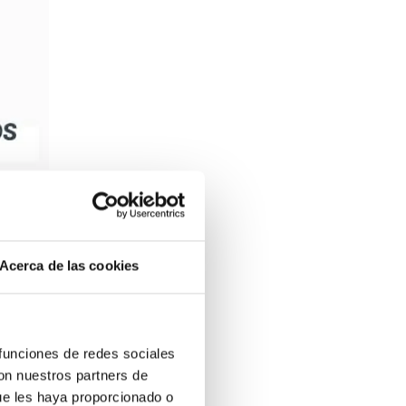
Acerca de las cookies
a clara
 funciones de redes sociales
ado por
con nuestros partners de
ales de
ue les haya proporcionado o