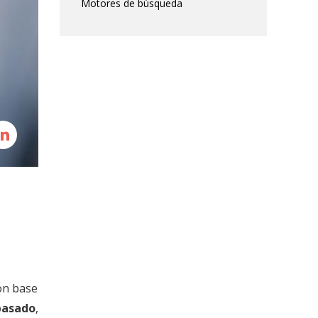
Motores de búsqueda
on base
pasado
,