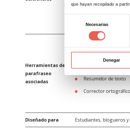
que hayan recopilado a parti
Protección contra er
Selección
Necesarias
de
consentimiento
Corrector
Creador de ensayos
Denegar
Herramientas de
Detector de plagio
parafraseo
Resumidor de texto
asociadas
Corrector ortográfic
Diseñado para
Estudiantes, blogueros 