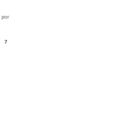
s por
7