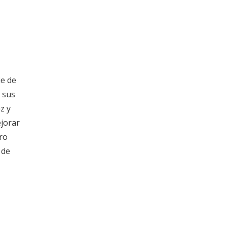
ie de
e sus
z y
ejorar
ro
 de