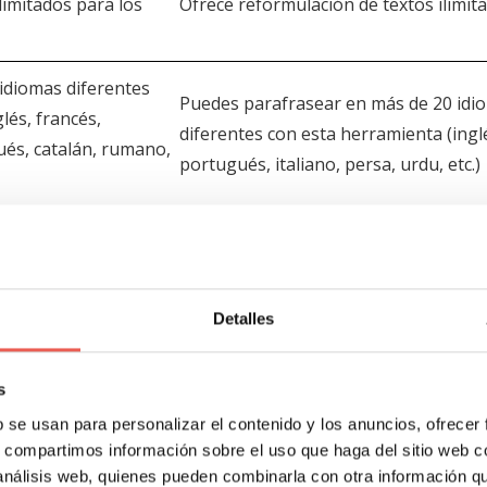
limitados para los
Ofrece reformulación de textos ilimita
idiomas diferentes
Puedes parafrasear en más de 20 idi
lés, francés,
diferentes con esta herramienta (ingl
ués, catalán, rumano,
portugués, italiano, persa, urdu, etc.)
lagios ni errores
Redactar contenidos sin plagios ni er
gramaticales
Detalles
Interfaz fácil de usar
s
Muchas sugerencias de sinónim
b se usan para personalizar el contenido y los anuncios, ofrecer
Contenido de mayor calidad
s, compartimos información sobre el uso que haga del sitio web 
 análisis web, quienes pueden combinarla con otra información q