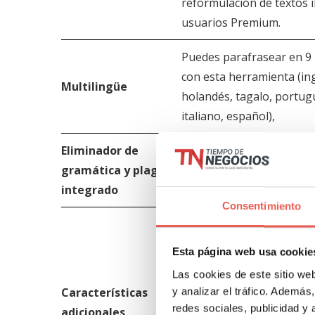
reformulación de textos i
usuarios Premium.
Puedes parafrasear en 9 
con esta herramienta (ing
Multilingüe
holandés, tagalo, portug
italiano, español),
Eliminador de
Generar contenidos sin p
gramática y plagio
gramaticales
integrado
Consentimiento
Interfaz fácil de usar
Esta página web usa cookie
Más rápido
Las cookies de este sitio we
Características
y analizar el tráfico. Ademá
Gratis
redes sociales, publicidad y
adicionales