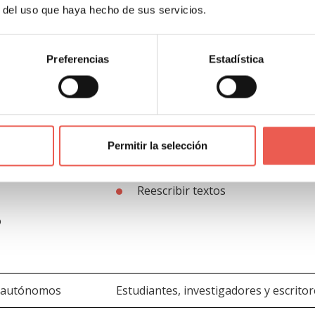
Gratis
r del uso que haya hecho de sus servicios.
rores gramaticales
Protegido contra errores gramati
Preferencias
Estadística
Creador de ensayos
Permitir la selección
Corrector ortográfico
Reescribir textos
o
y autónomos
Estudiantes, investigadores y escrito