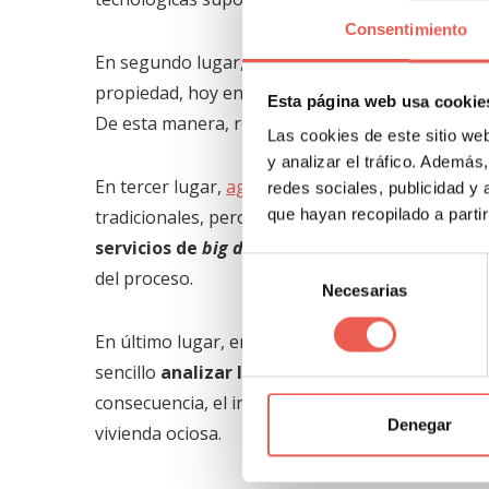
Consentimiento
En segundo lugar, la mayoría de las personas q
propiedad, hoy en día suelen recurrir a portales
Esta página web usa cookie
De esta manera, resulta necesario ofrecer nuest
Las cookies de este sitio we
y analizar el tráfico. Ademá
En tercer lugar,
agencias inmobiliarias
como Doct
redes sociales, publicidad y
que hayan recopilado a parti
tradicionales, pero su rendimiento operativo y
servicios de
big data
: esto es, la capacidad de
Selección
del proceso.
Necesarias
de
consentimiento
En último lugar, en relación con el procesamient
sencillo
analizar las tendencias del mercado
y
consecuencia, el inmueble permanece menos tiem
Denegar
vivienda ociosa.