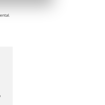
ental.
n