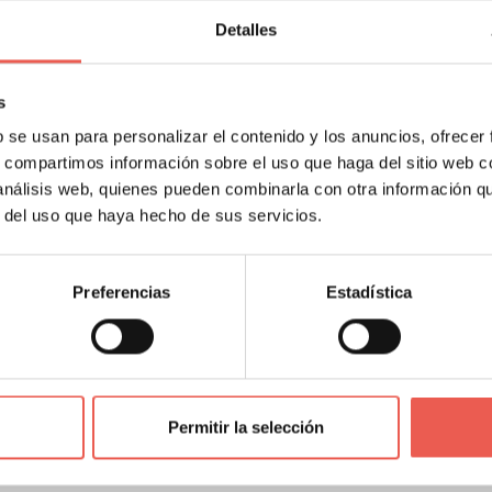
Detalles
ue se encuentran en proceso de adquisición de una vivienda
 y plataformas en los que se encuentren listadas las propied
s
ro bien en una plataforma amigable y de fácil manejo.
b se usan para personalizar el contenido y los anuncios, ofrecer
s, compartimos información sobre el uso que haga del sitio web 
or Property ofrecen todos los mismos servicios que las ag
 análisis web, quienes pueden combinarla con otra información q
r del uso que haya hecho de sus servicios.
 presencia en el mercado mejoran considerablemente
gracias
 encontrar compradores de manera eficaz sin aumentar el cost
Preferencias
Estadística
o de datos y la reconfiguración del proceso de venta, result
 establecer una cotización actualizada de las propiedades. E
po en venta y se reduce el coste asociado al mantenimient
Permitir la selección