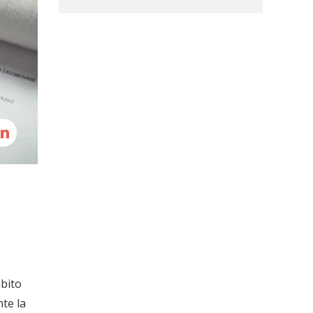
mbito
te la