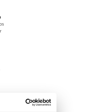
n
tos
r
a