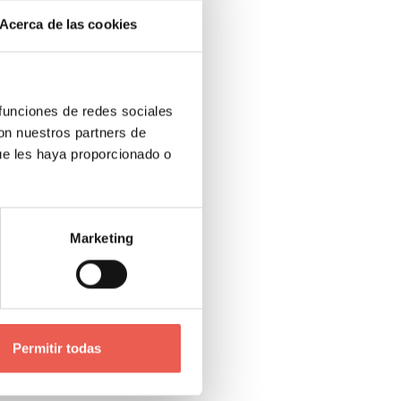
Acerca de las cookies
 o
ades.
 funciones de redes sociales
con nuestros partners de
encias
ue les haya proporcionado o
 a los
e total
Marketing
a más
n
o de la
Permitir todas