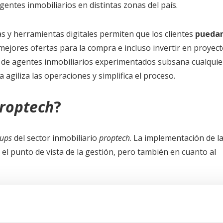
gentes inmobiliarios en distintas zonas del país.
s y herramientas digitales permiten que los clientes
pueda
mejores ofertas para la compra e incluso invertir en proyec
ica de agentes inmobiliarios experimentados subsana cualquie
 agiliza las operaciones y simplifica el proceso.
roptech
?
tups
del sector inmobiliario
proptech
. La implementación de l
el punto de vista de la gestión, pero también en cuanto al
a confiar en este tipo de
startups
es la posibilidad de
obtener
al
. En términos generales, las soluciones informáticas y
ble en cuanto a costes administrativos y de gestión
.