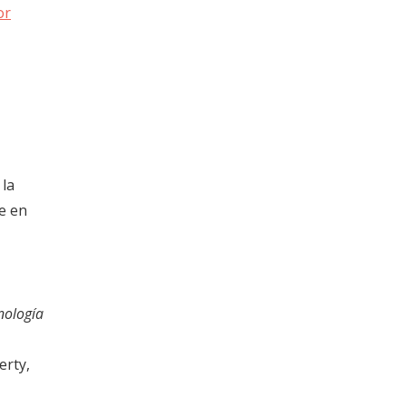
or
 la
ce en
nología
erty,