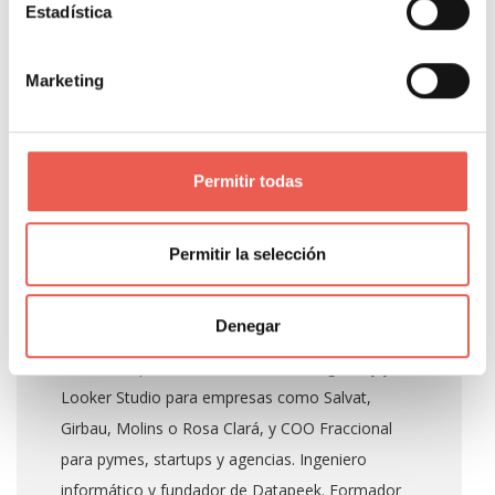
Estadística
Marketing
About Author
Permitir todas
Javier Sancho Piqueras
Permitir la selección
Propietario y responsable editorial de Tiempo de
Denegar
Negocios. Consultor de analítica digital con 14
años de experiencia en GA4, GTM, BigQuery y
Looker Studio para empresas como Salvat,
Girbau, Molins o Rosa Clará, y COO Fraccional
para pymes, startups y agencias. Ingeniero
informático y fundador de Datapeek. Formador