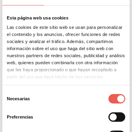
medida que más y más personas se preocupan por su
privacidad en línea. Esto también es un miedo real,
porque cada vez más empresas e individuos quieren
Esta página web usa cookies
abusar de sus datos. Con una VPN buena y confiable,
Las cookies de este sitio web se usan para personalizar
la posibilidad de que esto ocurra disminuye
el contenido y los anuncios, ofrecer funciones de redes
sociales y analizar el tráfico. Además, compartimos
drásticamente. Por lo tanto, recomendamos
información sobre el uso que haga del sitio web con
insistentemente el uso de una VPN.
nuestros partners de redes sociales, publicidad y análisis
web, quienes pueden combinarla con otra información
que les haya proporcionado o que hayan recopilado a
partir del uso que haya hecho de sus servicios.
Selección
ÍNDICE DEL CONTENIDO
Necesarias
de
consentimiento
¿Qué otras razones hay para utilizar una VPN?
Más motivos para usar una VPN
Preferencias
¿Por qué una VPN en este momento?