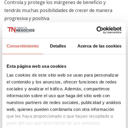
Controla y protege los márgenes de beneficio y
tendrás muchas posibilidades de crecer de manera
progresiva y positiva.
Cómo optimizar el margen
de un ecommerce
Consentimiento
Detalles
Acerca de las cookies
Para
aumentar el beneficio neto
de una tienda
Esta página web usa cookies
online hay cuatro palancas, y conviene tocarlas en
Las cookies de este sitio web se usan para personalizar
este orden porque el esfuerzo que cuesta cada una
el contenido y los anuncios, ofrecer funciones de redes
es muy distinto.
sociales y analizar el tráfico. Además, compartimos
información sobre el uso que haga del sitio web con
nuestros partners de redes sociales, publicidad y análisis
1. El coste de captación.
Suele ser la mayor fuga y
web, quienes pueden combinarla con otra información
casi nadie lo mira por producto. Hay referencias que
que les haya proporcionado o que hayan recopilado a
se venden bien y dejan pérdida cuando les imputas lo
partir del uso que haya hecho de sus servicios.