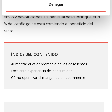
Antes de tocar nada, calcula el margen de
Denegar
contribución por referencia incluyendo captación,
envío y devoluciones. Es habitual descubrir que el 20
% del catálogo se está comiendo el beneficio del
resto.
ÍNDICE DEL CONTENIDO
Aumentar el valor promedio de los descuentos
Excelente experiencia del consumidor
Cómo optimizar el margen de un ecommerce