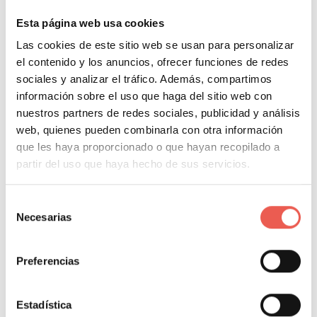
Esta página web usa cookies
About Author
Las cookies de este sitio web se usan para personalizar
el contenido y los anuncios, ofrecer funciones de redes
sociales y analizar el tráfico. Además, compartimos
Javier Sancho Piqueras
información sobre el uso que haga del sitio web con
nuestros partners de redes sociales, publicidad y análisis
web, quienes pueden combinarla con otra información
que les haya proporcionado o que hayan recopilado a
Propietario y responsable editorial de Tiempo de
partir del uso que haya hecho de sus servicios.
Negocios. Consultor de analítica digital con 14
años de experiencia en GA4, GTM, BigQuery y
Selección
Looker Studio para empresas como Salvat,
Necesarias
de
Girbau, Molins o Rosa Clará, y COO Fraccional
consentimiento
para pymes, startups y agencias. Ingeniero
Preferencias
informático y fundador de Datapeek. Formador
en escuelas de negocios y universidades como
Estadística
INESDI, OBS, EAE y Tecnocampus.