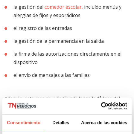
la gestión del
comedor escolar,
incluído menús y
alergias de fijos y esporádicos
el registro de las entradas
la gestión de la permanencia en la salida
la firma de las autorizaciones directamente en el
dispositivo
el envío de mensajes a las familias
Además, este mes de julio Qualla lanza la 1ª fase del
control de los derechos de imagen con Inteligencia
Artificial y en septiembre la gestión de las rutas de
Consentimiento
Detalles
Acerca de las cookies
autocar y las extraescolares.