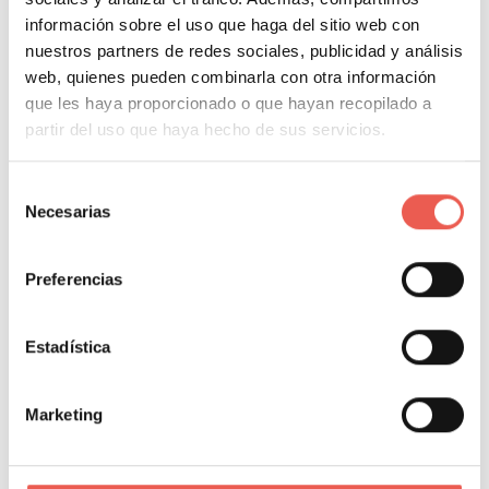
clave y establecer filtros y etiquetas.
información sobre el uso que haga del sitio web con
nuestros partners de redes sociales, publicidad y análisis
Potencia la trazabilidad de los contratos desde el
web, quienes pueden combinarla con otra información
repositorio.
que les haya proporcionado o que hayan recopilado a
partir del uso que haya hecho de sus servicios.
Te recuerda todos aquellos hitos clave y las
fechas de los contratos.
Selección
Necesarias
de
Se pueden establecer alertas en fechas claves
consentimiento
para la renovación de contratos, por ejemplo.
Preferencias
Ofrece una navegación fácil, intuitiva y rápida,
ofreciendo una gestión clara, responsable y
Estadística
eficiente.
Marketing
ÍNDICE DEL CONTENIDO