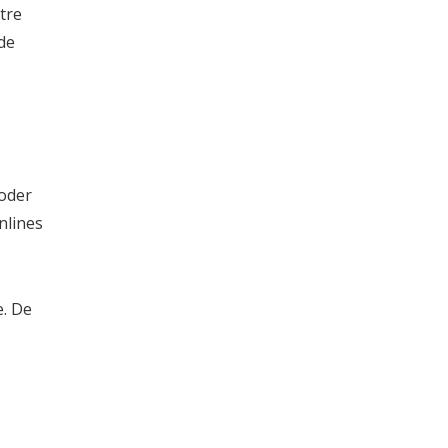
tre
de
oder
nlines
e. De