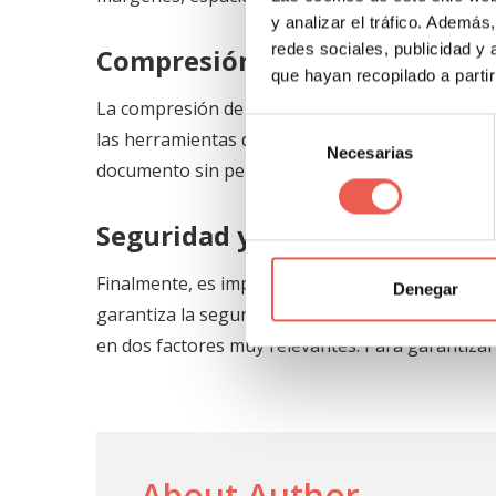
y analizar el tráfico. Ademá
redes sociales, publicidad y
Compresión de archivos
que hayan recopilado a parti
La compresión de archivos también se ha conver
Selección
las herramientas de conversión tienen integrada
Necesarias
de
documento sin perder gran calidad.
consentimiento
Seguridad y protección
Finalmente, es importante comentar que en el c
Denegar
garantiza la seguridad del documento y del conte
en dos factores muy relevantes. Para garantizar 
About Author