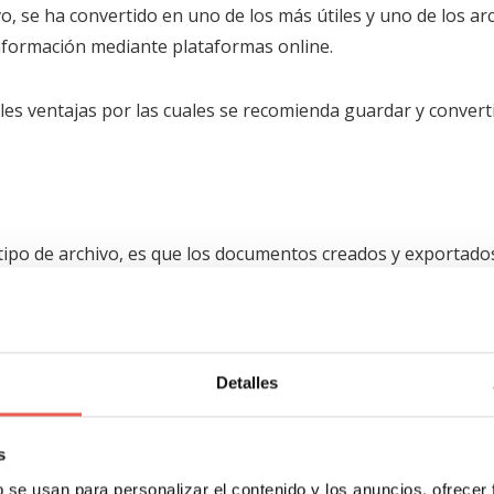
o, se ha convertido en uno de los más útiles y uno de los ar
información mediante plataformas online.
es ventajas por las cuales se recomienda guardar y convert
tipo de archivo, es que los documentos creados y exportado
 sistema operativo ya sea por ejemplo Windows o Mac.
Detalles
e cuando conviertes y posteriormente compartes documentos 
ónico, la estructura, el formato y lo más importante, las
s
das. De esta manera, se evita que no se produzcan cambios
cas técnicas del documento.
b se usan para personalizar el contenido y los anuncios, ofrecer