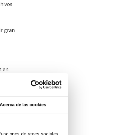
chivos
ir gran
s en
Acerca de las cookies
en pdf
 de
 funciones de redes sociales