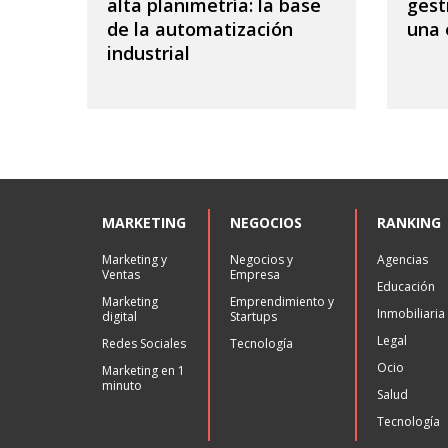
alta planimetría: la base
gest
de la automatización
una
industrial
MARKETING
NEGOCIOS
RANKING
Marketing y
Negocios y
Agencias
Ventas
Empresa
Educación
Marketing
Emprendimiento y
Inmobiliaria
digital
Startups
Legal
Redes Sociales
Tecnología
Ocio
Marketing en 1
minuto
Salud
Tecnología