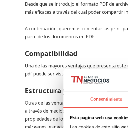
Desde que se introdujo el formato PDF de archiv
más eficaces a través del cual poder compartir 
A continuación, queremos comentar las principal
parte de los documentos en PDF.
Compatibilidad
Una de las mayores ventajas que presenta este 
pdf puede ser visto prácticamente en cualquier
Estructura y formato
Consentimiento
Otras de las ventajas más significativas es qu
a través de medios onlines como un correo electr
Esta página web usa cookie
propiedades de los documentos quedan registra
márgenes, espacios, colores u otras característi
Las cookies de este sitio we