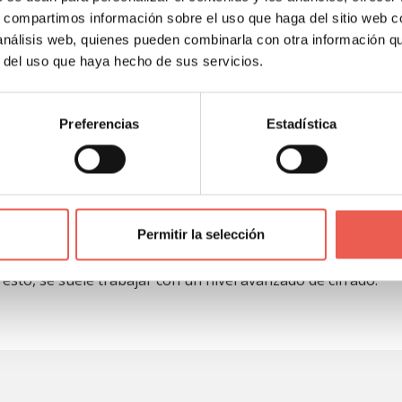
s, compartimos información sobre el uso que haga del sitio web 
 análisis web, quienes pueden combinarla con otra información q
r del uso que haya hecho de sus servicios.
tido en uno de los grandes beneficios del formato pdf. Muc
 esta función ya que se permite reducir bastante el tamaño
Preferencias
Estadística
aso de utilizar herramientas de conversión de documento se
Permitir la selección
nido de este ya que la seguridad y la protección se ha conv
esto, se suele trabajar con un nivel avanzado de cifrado.