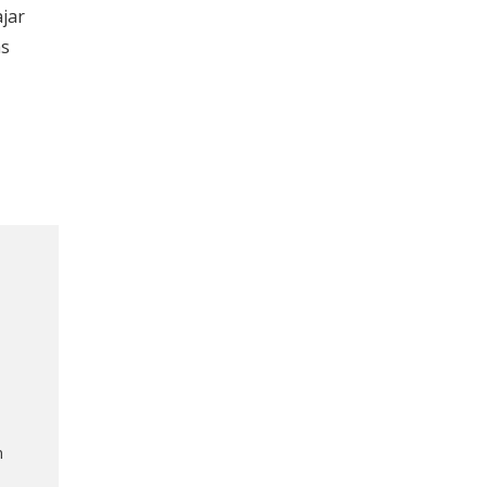
jar
ás
n