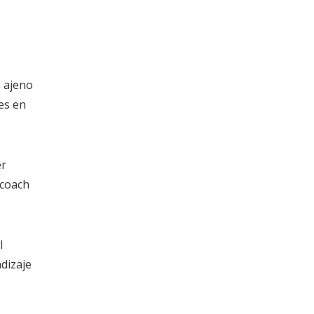
n ajeno
es en
er
 coach
l
dizaje