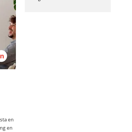
ista en
ing en