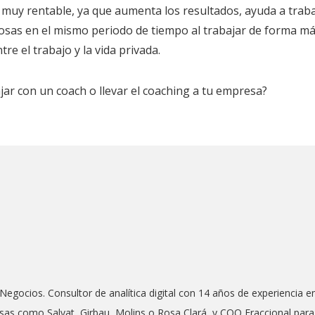
 muy rentable, ya que aumenta los resultados, ayuda a traba
osas en el mismo periodo de tiempo al trabajar de forma m
re el trabajo y la vida privada.
ar con un coach o llevar el coaching a tu empresa?
Negocios. Consultor de analítica digital con 14 años de experiencia e
as como Salvat, Girbau, Molins o Rosa Clará, y COO Fraccional para