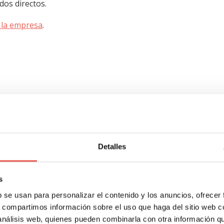
dos directos.
e la empresa
.
ndo sus gastos en formación porque consideran que ésta no
s. Sin embargo, el coaching puede convertir una inversión e
Detalles
s.
s
a compañía Xerox, quien descubrió que el impacto del uso de
b se usan para personalizar el contenido y los anuncios, ofrecer
n formal dio un aumento masivo del 87% en la efectividad de
s, compartimos información sobre el uso que haga del sitio web 
sola.
 análisis web, quienes pueden combinarla con otra información q