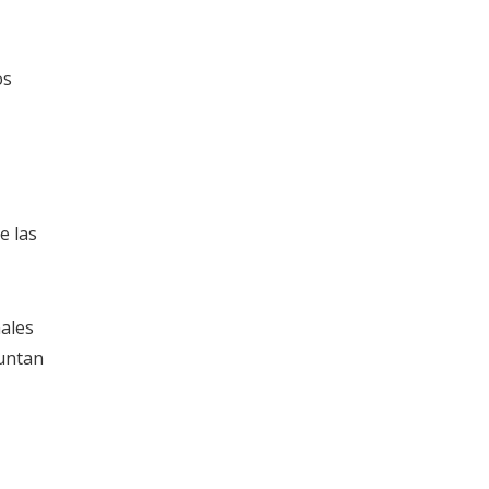
os
e las
ales
guntan