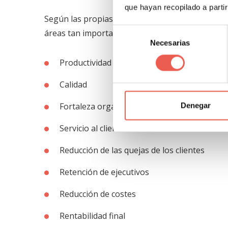
que hayan recopilado a parti
Según las propias empresas los beneficios de pro
Selección
áreas tan importantes como las de:
Necesarias
de
consentimiento
Productividad
Calidad
Fortaleza organizativa
Denegar
Servicio al cliente
Reducción de las quejas de los clientes
Retención de ejecutivos
Reducción de costes
Rentabilidad final