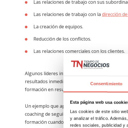
Las relaciones de trabajo con sus subordina
Las relaciones de trabajo con la
dirección d
La creación de equipos.
Reducción de los conflictos.
Las relaciones comerciales con los clientes.
Algunos líderes intentan ahorrar dinero limita
resultados inmediatos en la cuenta de resultado
Consentimiento
formación en resultados positivos espectaculare
Esta página web usa cookie
Un ejemplo que apoya esta afirmación es el de l
Las cookies de este sitio we
coaching de seguimiento después de la formació
y analizar el tráfico. Ademá
formación cuando se compara con la formación 
redes sociales, publicidad y