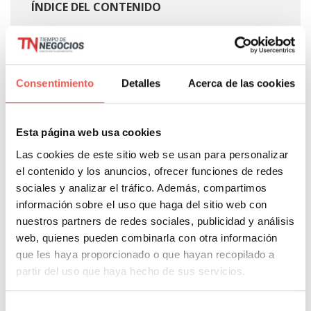
ÍNDICE DEL CONTENIDO
Google Keep
Google Timer
Google Fonts
Consentimiento
Detalles
Acerca de las cookies
Google Trends
G board
Esta página web usa cookies
Las cookies de este sitio web se usan para personalizar
el contenido y los anuncios, ofrecer funciones de redes
Etiquetas:
Gboard
,
Google
,
Google Trends
sociales y analizar el tráfico. Además, compartimos
información sobre el uso que haga del sitio web con
nuestros partners de redes sociales, publicidad y análisis
web, quienes pueden combinarla con otra información
About Author
que les haya proporcionado o que hayan recopilado a
partir del uso que haya hecho de sus servicios.
Javier Sancho Piqueras
Selección