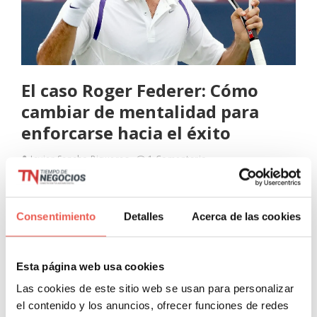
El caso Roger Federer: Cómo
cambiar de mentalidad para
enforcarse hacia el éxito
Javier Sancho Piqueras
1 Comentario
En ocasiones cuando vemos a deportivas famosos, hay
que tener en cuenta que los vemos en su fase
Consentimiento
Detalles
Acerca de las cookies
más esplendorosa. Muchos de ellos se encuentran
cosechando éxitos con una mentalidad de hierro. Lo
Esta página web usa cookies
Leer más
Las cookies de este sitio web se usan para personalizar
el contenido y los anuncios, ofrecer funciones de redes