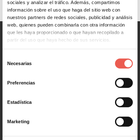
sociales y analizar el tráfico. Además, compartimos
información sobre el uso que haga del sitio web con
nuestros partners de redes sociales, publicidad y análisis
web, quienes pueden combinarla con otra información
que les haya proporcionado o que hayan recopilado a
partir del uso que haya hecho de sus servicios.
MARKETING
Marketing y Ventas
Selección
Marketing digital
Necesarias
de
Redes Sociales
consentimiento
Marketing en 1 minuto
Preferencias
Estadística
NEGOCIOS
Negocios y Empresa
Marketing
Emprendimiento y Startups
Tecnología