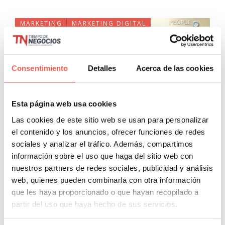
MARKETING
MARKETING DIGITAL
Consentimiento
Detalles
Acerca de las cookies
Esta página web usa cookies
Las cookies de este sitio web se usan para personalizar
7 Pasos para hacer un plan de
el contenido y los anuncios, ofrecer funciones de redes
sociales y analizar el tráfico. Además, compartimos
social media marketing
información sobre el uso que haga del sitio web con
Javier Sancho Piqueras
0 Comentarios
nuestros partners de redes sociales, publicidad y análisis
web, quienes pueden combinarla con otra información
El marketing es una disciplina que ha ido cambiando a
que les haya proporcionado o que hayan recopilado a
medida que han ido surgiendo nuevas tecnologías. La
partir del uso que haya hecho de sus servicios.
teoría del marketing tal y como la conocemos ahora ha ido