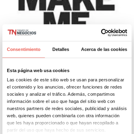
Consentimiento
Detalles
Acerca de las cookies
Cómo trabajar la usabilidad de
tu página web para conseguir
Esta página web usa cookies
más clientes
Las cookies de este sitio web se usan para personalizar
el contenido y los anuncios, ofrecer funciones de redes
Javier Sancho Piqueras
4 Comentarios
sociales y analizar el tráfico. Además, compartimos
La usabilidad web lamentablemente en muchos proyectos
información sobre el uso que haga del sitio web con
es la gran olvidada. El motivo principal es que no tenemos
nuestros partners de redes sociales, publicidad y análisis
asentados algunos conceptos que considero muy
web, quienes pueden combinarla con otra información
que les haya proporcionado o que hayan recopilado a
importantes alrededor de este tema: –
partir del uso que haya hecho de sus servicios.