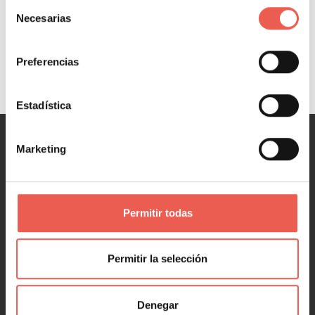
Selección
Necesarias
Leer más
de
consentimiento
Preferencias
Estadística
Marketing
MARKETING
Marketing y Ventas
Marketing digital
Permitir todas
Redes Sociales
Marketing en 1 minuto
Permitir la selección
NEGOCIOS
Denegar