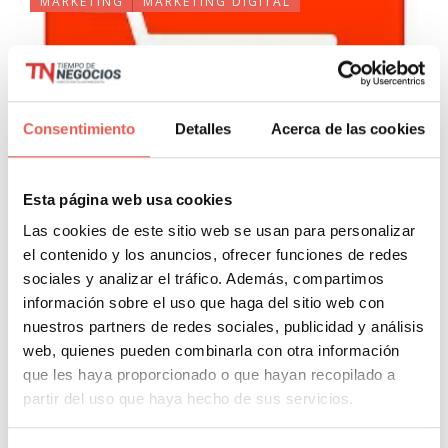
MARKETING
MARKETING DIGITAL
Consentimiento
Detalles
Acerca de las cookies
Esta página web usa cookies
Claves para obtener una buena
Las cookies de este sitio web se usan para personalizar
experiencia de compra en tu
el contenido y los anuncios, ofrecer funciones de redes
ecommerce
sociales y analizar el tráfico. Además, compartimos
información sobre el uso que haga del sitio web con
Javier Sancho Piqueras
1 Comentario
nuestros partners de redes sociales, publicidad y análisis
web, quienes pueden combinarla con otra información
Hay una verdad que es irrefutable en internet, te puedes
que les haya proporcionado o que hayan recopilado a
gastar la cantidad que quieras en técnicas de marketing,
partir del uso que haya hecho de sus servicios.
atraer un tráfico muy cualificado y tener a disposición una
un