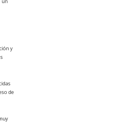
e un
ción y
es
cidas
eso de
 muy