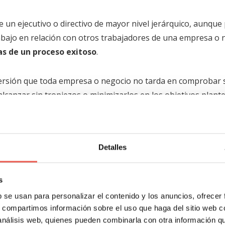
de un ejecutivo o directivo de mayor nivel jerárquico, aunqu
bajo en relación con otros trabajadores de una empresa o 
as de un proceso exitoso
.
nversión que toda empresa o negocio no tarda en comprobar 
lcanzar sin tropiezos o minimizarlos en los objetivos plant
nte y bien establecido para ganar, depende en buena medida
Detalles
 y aprovechar ese conocimiento asegura las virtudes d
ica.
s
b se usan para personalizar el contenido y los anuncios, ofrecer
e le gusta y lo que no, por lo tanto se domina lo que le inter
s, compartimos información sobre el uso que haga del sitio web 
idad al producto o a la marca del servicio o fabricante.
 análisis web, quienes pueden combinarla con otra información q