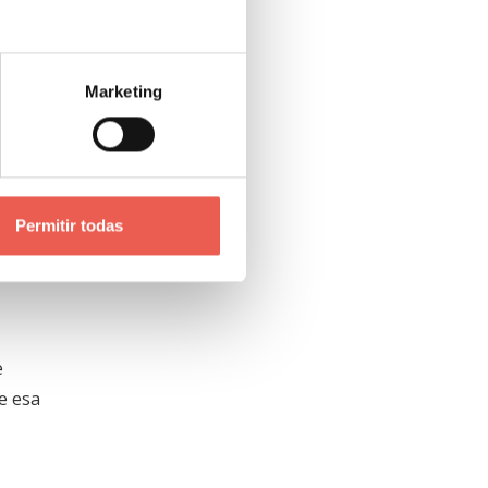
anto
Marketing
rece es
Permitir todas
inmensa
e sus
e
e esa