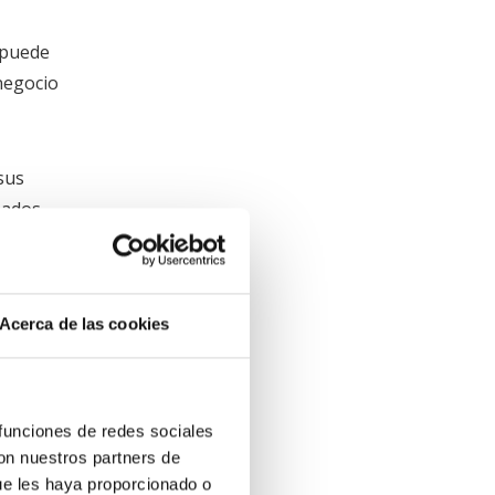
e puede
negocio
sus
eados.
 del
Acerca de las cookies
e un
 funciones de redes sociales
esa.
con nuestros partners de
ue les haya proporcionado o