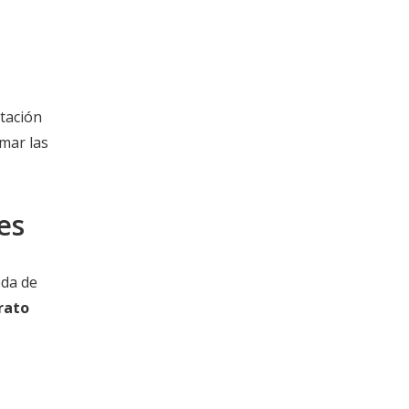
itación
mar las
es
eda de
rato