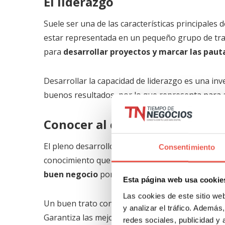
El liderazgo
Suele ser una de las características principales 
estar representada en un pequeño grupo de tra
para
desarrollar proyectos y marcar las paut
Desarrollar la capacidad de liderazgo es una i
buenos resultados, por lo que representa para a
Conocer al cliente
El pleno desarrollo de un negocio, hacerlo puja
Consentimiento
conocimiento que se tenga de los clientes.
Tener
buen negocio
por todos los beneficios que impl
Esta página web usa cookie
Las cookies de este sitio we
Un buen trato con el cliente conlleva saber lo qu
y analizar el tráfico. Ademá
Garantiza las mejores recomendaciones y su fidel
redes sociales, publicidad y