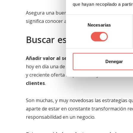
que hayan recopilado a parti
Asegura una buena imagen ante el público y se
Selección
significa conocer al cliente.
Necesarias
de
consentimiento
Buscar estrategias que a
Añadir valor al servicio o producto
significa do
Denegar
hoy en día una de las más rigurosas exigencias 
y creciente oferta de productos y servicios muc
clientes
.
Son muchas, y muy novedosas las estrategias que
aparte de estar en constante transformación req
responsabilidad en un negocio.