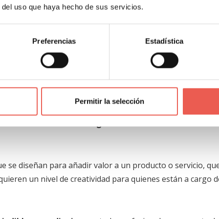
r del uso que haya hecho de sus servicios.
 obtienen mayores ganancias como el mejor resultado de cu
Preferencias
Estadística
ñadan valor al producto
tar de características o beneficios específicos a lo que se of
Permitir la selección
del mercado y del mundo empresarial y de los negocios. La 
has veces
dificulta a los negocios mantener la fidelidad d
 se diseñan para añadir valor a un producto o servicio, qu
uieren un nivel de creatividad para quienes están a cargo d