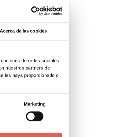
ra
izará
sta
Acerca de las cookies
n a
Steven
ncias
 funciones de redes sociales
con nuestros partners de
ue les haya proporcionado o
eas que
Marketing
s y
, la
arnos