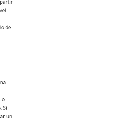
partir
vel
lo de
una
s o
. Si
zar un