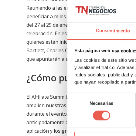
Reuniendo a las empresas de afiliados líderes en
beneficiar a miles de
digital marketers
de nivel pr
del 27 al 29 de enero del 2020 en la ciudad de La
Consentimiento
celebración. En esta ocasión, 200 ponentes expe
quienes estén iniciándose en el mundo del marke
Bartlett, Charles Calabrese, Ryan Deiss y Rober
Esta página web usa cookie
que apuntarán a expandir el conocimiento e info
Las cookies de este sitio we
y analizar el tráfico. Ademá
¿Cómo puedo beneficiar
redes sociales, publicidad y
que hayan recopilado a parti
El Affiliate Summit West es el mejor lugar para 
Selección
Necesarias
de
amplíen nuestras oportunidades de negocios. En
consentimiento
durante el evento. La conferencia ofrece tantas
anticipadamente qué
workshops
y conferencias s
aplicación y los grupos en redes sociales podem