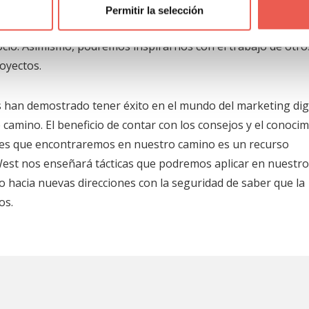
acionen con nuestras actividades. Las ponencias y los talle
Permitir la selección
ara llevar a cabo innovadoras estrategias que nos permita
io. Asimismo, podremos inspirarnos con el trabajo de otro
oyectos.
s han demostrado tener éxito en el mundo del marketing digi
amino. El beneficio de contar con los consejos y el conoci
ades que encontraremos en nuestro camino es un recurso
 West nos enseñará tácticas que podremos aplicar en nuestro
o hacia nuevas direcciones con la seguridad de saber que la
os.