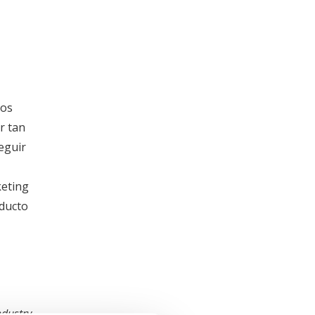
ros
r tan
eguir
keting
oducto
ndustry
.