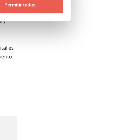
res
Permitir todas
n
s y
tal es
miento