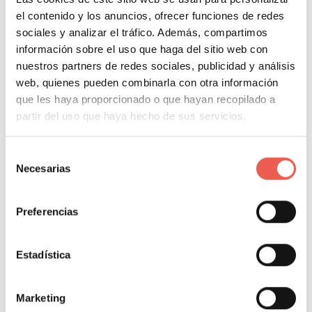
Android
. Fueron los pioneros en el desarrollo
el contenido y los anuncios, ofrecer funciones de redes
de
apps
de radio para móviles en el 2008, saben lo
sociales y analizar el tráfico. Además, compartimos
que hacen.
información sobre el uso que haga del sitio web con
nuestros partners de redes sociales, publicidad y análisis
7. Soporte especializado y
web, quienes pueden combinarla con otra información
que les haya proporcionado o que hayan recopilado a
adaptado al sector
partir del uso que haya hecho de sus servicios.
Son gente de radio y por ello hablan tu mismo idioma
Selección
y te ofrecen un soporte especializado y adaptado a
Necesarias
de
las necesidades del sector.
consentimiento
Preferencias
8. Y todo ello, ¡sin subir las
tarifas!
Estadística
Además de todos estos servicios, en EmitirOnline
realizan un grandísimo esfuerzo para
mantener las
Marketing
tarifas a todos sus clientes
. En los últimos años, no