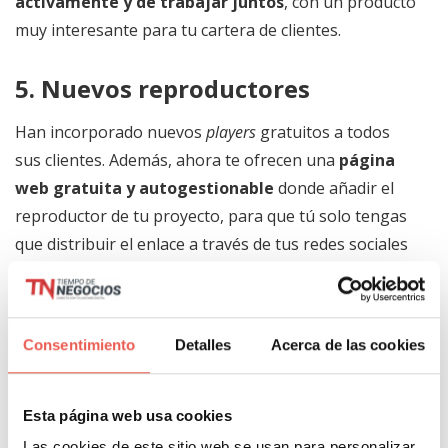
activamente y de trabajar juntos
, con un producto
muy interesante para tu cartera de clientes.
5. Nuevos reproductores
Han incorporado nuevos
players
gratuitos a todos
sus clientes. Además, ahora te ofrecen una
página
web gratuita y autogestionable
donde añadir el
reproductor de tu proyecto, para que tú solo tengas
que distribuir el enlace a través de tus redes sociales
u otros medios y ver cómo llegan tus oyentes.
6. Desarrollo de
apps
para
Consentimiento
Detalles
Acerca de las cookies
emisoras de radio
Si tienes una emisora de radio, te desarrollan
Esta página web usa cookies
una
app
de programación propia para iOS y
Las cookies de este sitio web se usan para personalizar