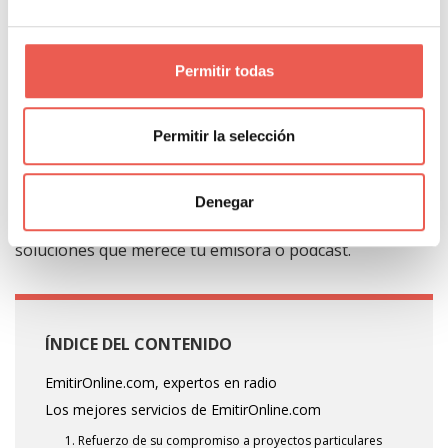
han subido ninguna de ellas y siguen asumiendo
todos los aumentos de costes, sin repercutir estas
Permitir todas
subidas a sus clientes.
Y aunque esto supone un gran esfuerzo, su
Permitir la selección
compromiso de estar a tu lado es mucho más fuerte.
Por ello, sea cual sea el tamaño de tu proyecto, no
Denegar
dudes en contactar con ellos para obtener las
soluciones que merece tu emisora o pódcast.
ÍNDICE DEL CONTENIDO
EmitirOnline.com, expertos en radio
Los mejores servicios de EmitirOnline.com
1. Refuerzo de su compromiso a proyectos particulares