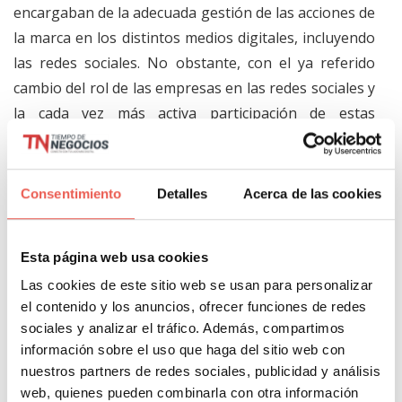
encargaban de la adecuada gestión de las acciones de
la marca en los distintos medios digitales, incluyendo
las redes sociales. No obstante, con el ya referido
cambio del rol de las empresas en las redes sociales y
la cada vez más activa participación de estas
plataformas para ayudar a sus usuarios a encontrar
empleos, la gestión de la actividad de las marcas en
las mismas, debe contar con una participación cada
Consentimiento
Detalles
Acerca de las cookies
vez más activa de Recursos Humanos. Inclusive,
un
mal
employer branding
puede generar
Esta página web usa cookies
repercusiones en la marca en general
, en tanto los
Las cookies de este sitio web se usan para personalizar
clientes empezarán a pensárselo dos veces antes de
el contenido y los anuncios, ofrecer funciones de redes
contribuir con un mal empleador.
sociales y analizar el tráfico. Además, compartimos
información sobre el uso que haga del sitio web con
La comunicación interna y la
nuestros partners de redes sociales, publicidad y análisis
conexión de empleados
web, quienes pueden combinarla con otra información