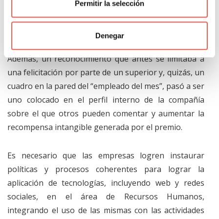
estas plataformas generan sinergias en los grupos
Permitir la selección
de trabajo, en tanto los empleados tienen más
formas de permanecer conectados, informados y
Denegar
conseguir personas con las experticias necesarias.
Además, un reconocimiento que antes se limitaba a
una felicitación por parte de un superior y, quizás, un
cuadro en la pared del “empleado del mes”, pasó a ser
uno colocado en el perfil interno de la compañía
sobre el que otros pueden comentar y aumentar la
recompensa intangible generada por el premio.
Es necesario que las empresas logren instaurar
políticas y procesos coherentes para lograr la
aplicación de tecnologías, incluyendo web y redes
sociales, en el área de Recursos Humanos,
integrando el uso de las mismas con las actividades