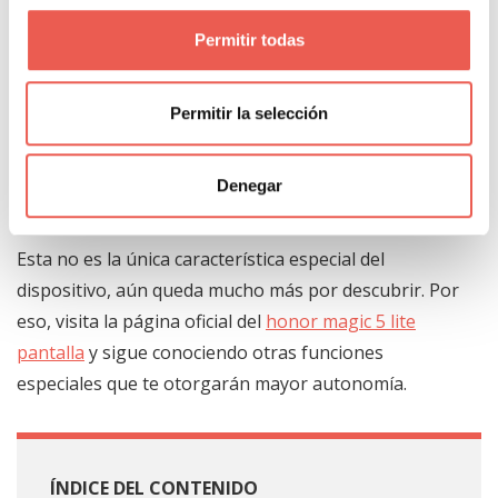
La tecnología 5G ha venido a revolucionar el mundo.
Permitir todas
Gracias a ella, la forma en que las personas
interactúan seguirá cambiando a pasos agigantados.
Permitir la selección
Así que anímate y disfruta de sus increíbles
beneficios, llevándote a casa el Honor Magic 5 Lite en
Denegar
cualquier versión.
Esta no es la única característica especial del
dispositivo, aún queda mucho más por descubrir. Por
eso, visita la página oficial del
honor magic 5 lite
pantalla
y sigue conociendo otras funciones
especiales que te otorgarán mayor autonomía.
ÍNDICE DEL CONTENIDO