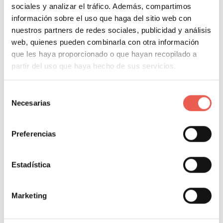
5. Menor consumo
sociales y analizar el tráfico. Además, compartimos
información sobre el uso que haga del sitio web con
energético
nuestros partners de redes sociales, publicidad y análisis
web, quienes pueden combinarla con otra información
que les haya proporcionado o que hayan recopilado a
Se calcula que la tecnología vanguardista del 5G es
partir del uso que haya hecho de sus servicios.
capaz de reducir el consumo energético de tu
teléfono celular. La razón es que tiene la capacidad de
Selección
disminuir pérdidas y excesos de la red, así que el
Necesarias
de
consumo de energía es más inteligente y
consentimiento
automatizado.
Preferencias
Esto es realmente provechoso para tu Honor, pues
Estadística
extiende su vida útil por más tiempo. Así que
probablemente te acompañe por tiempo prolongado.
Marketing
Igualmente, contribuirá a darle un mejor uso a la
electricidad, a fin de que el planeta sea sostenible.