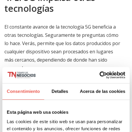
tecnologías
El constante avance de la tecnología 5G beneficia a
otras tecnologías. Seguramente te preguntas cómo
lo hace. Verás, permite que los datos producidos por
cualquier dispositivo sean procesados en lugares
más cercanos, dependiendo de donde han sido
generados.
Además, la gran capacidad de conexión que ofrece
Consentimiento
Detalles
Acerca de las cookies
para el Honor Magic 5 Lite supone una gran ventaja.
El 5G garantiza que un gran número de personas se
conecten al mismo tiempo a la red sin interferir en el
Esta página web usa cookies
rendimiento o la velocidad. Increíble, pero cierto.
Las cookies de este sitio web se usan para personalizar
el contenido y los anuncios, ofrecer funciones de redes