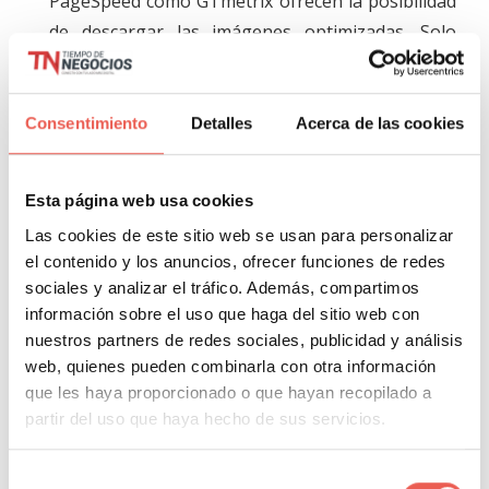
PageSpeed como GTmetrix ofrecen la posibilidad
de descargar las imágenes optimizadas. Solo
tienes que descargarlas para substituirlas.
Configurar la caché:
Otro de los aspectos es
Consentimiento
Detalles
Acerca de las cookies
configurar la caché del navegador. En WordPress
hay muchísimos plugins, de todos ellos te
recomiendo
WP Fastest Cache
. Es sencillo de
Esta página web usa cookies
utilizar y los resultados siempre son buenos.
Las cookies de este sitio web se usan para personalizar
el contenido y los anuncios, ofrecer funciones de redes
Retrasar la carga de javascript:
Prácticamente
sociales y analizar el tráfico. Además, compartimos
todas las web hacen uso de javascript. El
información sobre el uso que haga del sitio web con
problema que genera es que la carga de la web
nuestros partners de redes sociales, publicidad y análisis
web, quienes pueden combinarla con otra información
se condiciona a que primero cargue los recursos
que les haya proporcionado o que hayan recopilado a
javascript. Lo que hacemos al resolver este
partir del uso que haya hecho de sus servicios.
inconveniente es hacer que cargue el javascript
después de la carga de la web. Se nota mucho,
Selección