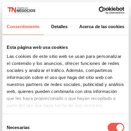
Consentimiento
Detalles
Acerca de las cookies
Esta página web usa cookies
Las cookies de este sitio web se usan para personalizar
el contenido y los anuncios, ofrecer funciones de redes
sociales y analizar el tráfico. Además, compartimos
información sobre el uso que haga del sitio web con
Eliminar el rastro de tu enlace antes de publicar
nuestros partners de redes sociales, publicidad y análisis
web, quienes pueden combinarla con otra información
que les haya proporcionado o que hayan recopilado a
partir del uso que haya hecho de sus servicios.
Compartir estilos de vida o como hacer las
cosas
Selección
Necesarias
de