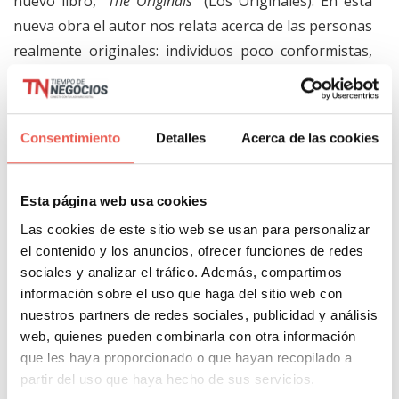
nuevo libro,
“The Originals”
(Los Originales). En esta
nueva obra el autor nos relata acerca de las personas
realmente originales: individuos poco conformistas,
que no sólo tienen ideas innovadoras sino que se
destacan por impulsar la creatividad y cambio en el
mundo, defendiendo sus ideas.
Consentimiento
Detalles
Acerca de las cookies
Valiéndose de datos sobre estudios y anécdotas que
abarcan no sólo el mundo de los negocios, sino que
Esta página web usa cookies
también hace referencia a líderes políticos,
Las cookies de este sitio web se usan para personalizar
deportivos y del entretenimiento, Grant explica cómo
el contenido y los anuncios, ofrecer funciones de redes
sociales y analizar el tráfico. Además, compartimos
detectar una buena idea, cómo exponer
información sobre el uso que haga del sitio web con
efectivamente nuestros pensamientos, cómo
nuestros partners de redes sociales, publicidad y análisis
construir un grupo de trabajo y de aliados, cómo ser
web, quienes pueden combinarla con otra información
oportunos al momento de actuar y hasta cómo
que les haya proporcionado o que hayan recopilado a
desenvolvernos ante el miedo y la duda.
partir del uso que haya hecho de sus servicios.