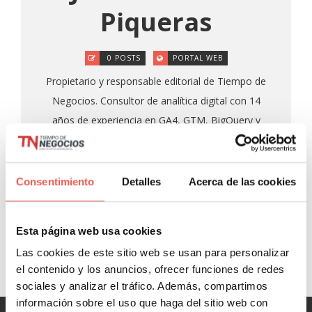
Piqueras
0 POSTS
PORTAL WEB
Propietario y responsable editorial de Tiempo de
Negocios. Consultor de analítica digital con 14
años de experiencia en GA4, GTM, BigQuery y
Looker Studio para empresas como Salvat,
Girbau, Molins o Rosa Clará, y COO Fraccional
para pymes, startups y agencias. Ingeniero
Consentimiento
Detalles
Acerca de las cookies
informático y fundador de Datapeek. Formador
en escuelas de negocios y universidades como
Esta página web usa cookies
INESDI, OBS, EAE y Tecnocampus.
Las cookies de este sitio web se usan para personalizar
el contenido y los anuncios, ofrecer funciones de redes
sociales y analizar el tráfico. Además, compartimos
información sobre el uso que haga del sitio web con