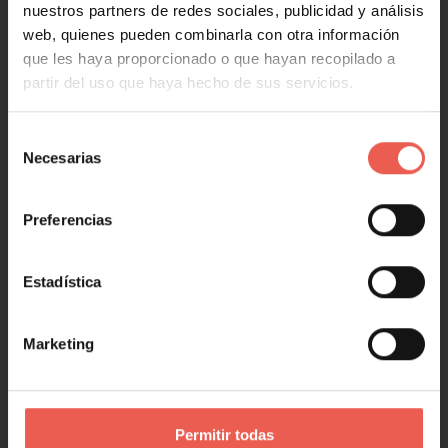
nuestros partners de redes sociales, publicidad y análisis
web, quienes pueden combinarla con otra información
MARKETING
que les haya proporcionado o que hayan recopilado a
Marketing y Ventas
partir del uso que haya hecho de sus servicios.
Marketing digital
Redes Sociales
Selección
Necesarias
de
Marketing en 1 minuto
consentimiento
Preferencias
NEGOCIOS
Estadística
Negocios y Empresa
Emprendimiento y Startups
Tecnología
Marketing
RANKING
Permitir todas