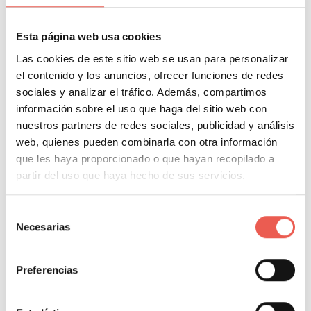
Esta página web usa cookies
Las mencionadas cualidades del chatbot facilitan su
Las cookies de este sitio web se usan para personalizar
uso, de modo que las empresas podrán optimizar
el contenido y los anuncios, ofrecer funciones de redes
tiempo y dinero, mejorando sus ingresos y
sociales y analizar el tráfico. Además, compartimos
obteniendo información útil para otras campañas.
información sobre el uso que haga del sitio web con
nuestros partners de redes sociales, publicidad y análisis
web, quienes pueden combinarla con otra información
La nueva era de la
que les haya proporcionado o que hayan recopilado a
comunicación
partir del uso que haya hecho de sus servicios.
Selección
El ChatGPT de OpenIA es un modelo de Inteligencia
Necesarias
de
Artificial de tercera generación, lo que significa que es
consentimiento
una red neuronal a gran escala capaz de generar
Preferencias
texto o códigos. Esta es una de las mayores
innovaciones, pues ha revolucionado la comunicación