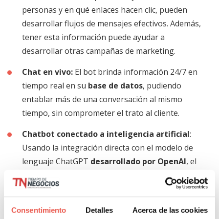
personas y en qué enlaces hacen clic, pueden
desarrollar flujos de mensajes efectivos. Además,
tener esta información puede ayudar a
desarrollar otras campañas de marketing.
Chat en vivo:
El bot brinda información 24/7 en
tiempo real en su
base de datos
, pudiendo
entablar más de una conversación al mismo
tiempo, sin comprometer el trato al cliente.
Chatbot conectado a inteligencia artificial
:
Usando la integración directa con el modelo de
lenguaje ChatGPT
desarrollado por OpenAI
, el
chatbot es capaz de dar respuestas a
preguntas
relacionadas
de la manera más humana y
correcta. Esta es una de las mejores innovaciones
Consentimiento
Detalles
Acerca de las cookies
de la época y el futuro de la comunicación.