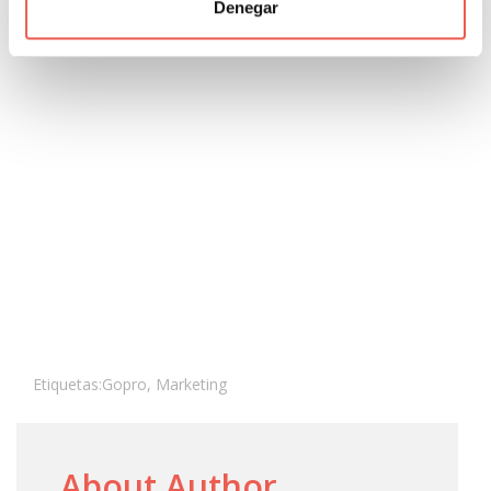
«estilos de vida»?
Denegar
Etiquetas:
Gopro
,
Marketing
About Author