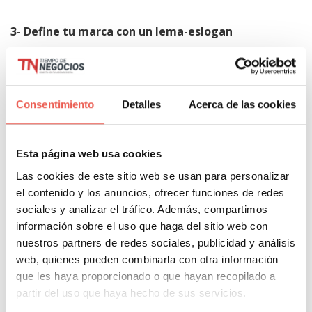
3- Define tu marca con un lema-eslogan
potente:
Suena complicado pero tienes que
encontrar una frase que inspire los valores que
quieres transmitir y defina bien tu marca. Ejemplos
Consentimiento
Detalles
Acerca de las cookies
famosos pueden ser el de Gopro: «Be a Hero» o el de
Red Bull con «Give you wings»
Esta página web usa cookies
4- Crear tu propio estilo
: en esta etapa es donde
Las cookies de este sitio web se usan para personalizar
acabarás de desarrollar la identidad de marca que
el contenido y los anuncios, ofrecer funciones de redes
apoyará de forma eficaz al producto. En este dirección
sociales y analizar el tráfico. Además, compartimos
información sobre el uso que haga del sitio web con
cabe anotar:
nuestros partners de redes sociales, publicidad y análisis
web, quienes pueden combinarla con otra información
– Acabar de definir el
«avatar» de cliente ideal
que les haya proporcionado o que hayan recopilado a
(área geográfica, aficiones, preocupaciones, poder
partir del uso que haya hecho de sus servicios.
adquisitivo…)