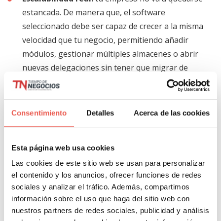
estancada. De manera que, el software
seleccionado debe ser capaz de crecer a la misma
velocidad que tu negocio, permitiendo añadir
módulos, gestionar múltiples almacenes o abrir
nuevas delegaciones sin tener que migrar de
plataforma.
Soporte técnico y formación experta:
un
Consentimiento
Detalles
Acerca de las cookies
software es tan eficiente como el equipo humano
que lo maneja. Asegúrate de elegir un proveedor
que ofrezca un servicio de acompañamiento
Esta página web usa cookies
cercano, formación continua para la plantilla y un
Las cookies de este sitio web se usan para personalizar
soporte técnico local que responda ante
el contenido y los anuncios, ofrecer funciones de redes
cualquier incidencia.
sociales y analizar el tráfico. Además, compartimos
información sobre el uso que haga del sitio web con
nuestros partners de redes sociales, publicidad y análisis