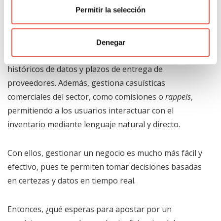
El mismo se complementa con
CEGID Ekon XRP
Permitir la selección
Distribución
, una herramienta especializada en la
optimización de la cadena de suministro que dispone
de un módulo de
aprovisionamiento avanzado
que
Denegar
elabora pronósticos de demanda basados en
históricos de datos y plazos de entrega de
proveedores. Además, gestiona casuísticas
comerciales del sector, como comisiones o
rappels
,
permitiendo a los usuarios interactuar con el
inventario mediante lenguaje natural y directo.
Con ellos, gestionar un negocio es mucho más fácil y
efectivo, pues te permiten tomar decisiones basadas
en certezas y datos en tiempo real.
Entonces, ¿qué esperas para apostar por un