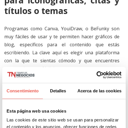
para iconográficas, citas y
títulos o temas
Programas como Canva, YouiDraw, o BeFunky son
muy fáciles de usar y te permiten hacer gráficos de
blog, específicos para el contenido que estás
escribiendo. La clave aquí es elegir una plataforma
con la que te sientas cómodo y que encuentres
extremadamente fácil de usar.
Trucos técnicos para gifs y
Consentimiento
Detalles
Acerca de las cookies
fotos
Esta página web usa cookies
Puesto que estamos proponiendo opciones sencillas
Las cookies de este sitio web se usan para personalizar
en este post, es hora de hablar de algunas de las
el contenido y los anuncios, ofrecer funciones de redes