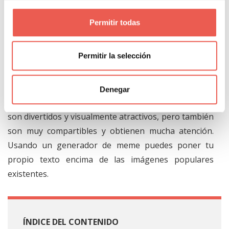
Inserta un poco de humor
y haz un meme
Permitir todas
Permitir la selección
A veces un post no necesita una infografía larga o un
Gif personalizado. En cambio, lo que realmente
necesita es un pequeño alivio cómico o algo
Denegar
inteligente. Los Memes son grandes, porque no sólo
son divertidos y visualmente atractivos, pero también
son muy compartibles y obtienen mucha atención.
Usando un generador de meme puedes poner tu
propio texto encima de las imágenes populares
existentes.
ÍNDICE DEL CONTENIDO