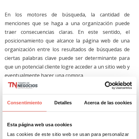
En los motores de búsqueda, la cantidad de
menciones que se haga a una organización puede
traer consecuencias claras. En este sentido, el
posicionamiento que alcance la página web de una
organización entre los resultados de búsquedas de
ciertas palabras clave puede ser determinante para
que un potencial cliente logre acceder a un sitio web y
eventualmente hacer una compra.
La cantidad de menciones, veces que se comparta su
contenido y enlaces que lleven a páginas dentro del
Consentimiento
Detalles
Acerca de las cookies
sitio de una organización, están entre los factores
que consideran los algoritmos de los motores de
Esta página web usa cookies
búsqueda para posicionar una página como parte de
Las cookies de este sitio web se usan para personalizar
ciertos resultados.