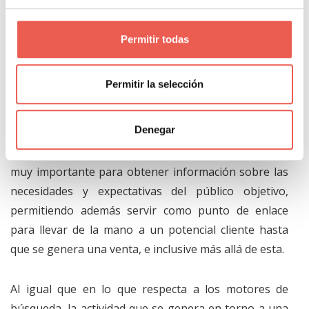
Por otro lado, el
posicionamiento que una
organización
tenga en las redes sociales es cada vez
Permitir todas
más relevante.
Las redes sociales cobran un papel
cada vez más importante dentro de las
Permitir la selección
estrategias de marketing
de las organizaciones en
tanto estas permiten una interacción constante,
Denegar
instantánea y directa con las personas a gran escala.
Asimismo, las redes sociales constituyen un canal
muy importante para obtener información sobre las
necesidades y expectativas del público objetivo,
permitiendo además servir como punto de enlace
para llevar de la mano a un potencial cliente hasta
que se genera una venta, e inclusive más allá de esta.
Al igual que en lo que respecta a los motores de
búsqueda, la actividad que se genera en torno a una