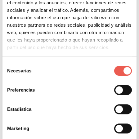
el contenido y los anuncios, ofrecer funciones de redes
sociales y analizar el tráfico. Además, compartimos
No obstante, no sólo basta con que se comente
información sobre el uso que haga del sitio web con
sobre la organización, sino que estos
comentarios
nuestros partners de redes sociales, publicidad y análisis
sean positivos
. Más allá de hacer clic sobre el link de
web, quienes pueden combinarla con otra información
que les haya proporcionado o que hayan recopilado a
una página, los consumidores cada vez más buscan
partir del uso que haya hecho de sus servicios.
opiniones, noticias y evaluaciones en la web antes de
tomar su decisión de compra. En este sentido, si una
Selección
organización cuenta con una gran cantidad de
Necesarias
de
noticias y comentarios negativos, así como
consentimiento
valoraciones pobres (empezando inclusive por las
Preferencias
que pueden hacerse directamente en Google), lo más
probable es que no pueda alcanzar cerrar una venta,
Estadística
inclusive si paga por aparecer entre los primeros
resultados de ciertas palabras clave en los motores
de búsqueda.
Marketing