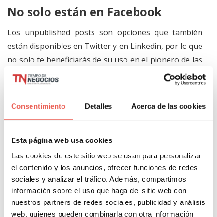
No solo están en Facebook
Los unpublished posts son opciones que también
están disponibles en Twitter y en Linkedin, por lo que
no solo te beneficiarás de su uso en el pionero de las
redes sociales sino que también puedes sacarles
muchísimo provecho en otras plataformas donde se
vuelve muy necesario segmentar de forma apropiada
Consentimiento
Detalles
Acerca de las cookies
para alcanzar a las micro-audiencias indicadas sin
necesidad de saturar la página de tu marca con
publicidad. De esta forma puedes conseguir un
Esta página web usa cookies
balance entre contenido para generar engagement y
Las cookies de este sitio web se usan para personalizar
ampliar tu comunidad y contenido publicitario que
el contenido y los anuncios, ofrecer funciones de redes
sociales y analizar el tráfico. Además, compartimos
informe de tu marca.
información sobre el uso que haga del sitio web con
nuestros partners de redes sociales, publicidad y análisis
Todo en exceso es malo
web, quienes pueden combinarla con otra información