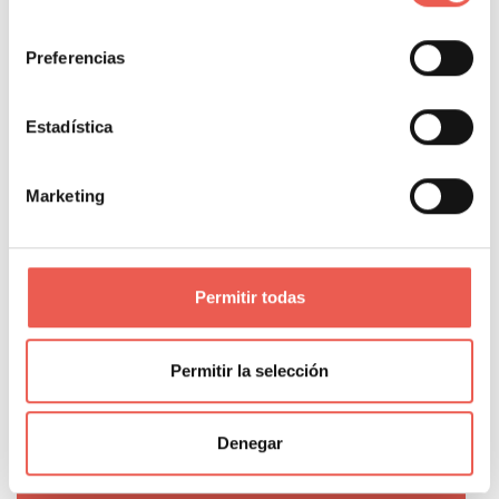
consentimiento
Preferencias
Propietario y responsable editorial de Tiempo de
Negocios. Consultor de analítica digital con 14
años de experiencia en GA4, GTM, BigQuery y
Estadística
Looker Studio para empresas como Salvat,
Girbau, Molins o Rosa Clará, y COO Fraccional
Marketing
para pymes, startups y agencias. Ingeniero
informático y fundador de Datapeek. Formador
en escuelas de negocios y universidades como
Permitir todas
INESDI, OBS, EAE y Tecnocampus.
PORTAL WEB
Permitir la selección
Denegar