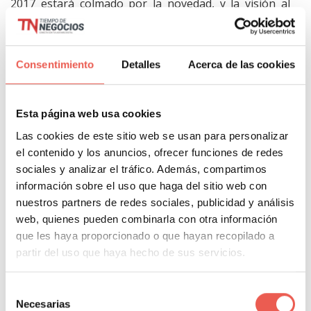
2017 estará colmado por la novedad, y la visión al
futuro.
Para conocer toda la agenda del show, sus ponentes
Consentimiento
Detalles
Acerca de las cookies
y toda la información para adquirir entradas puedes
visitar la página También te invitamos a mantenerte
Esta página web usa cookies
conectado a las redes sociales de
Tiempo de
Las cookies de este sitio web se usan para personalizar
Negocios que estará cubriendo en vivo el evento
.
el contenido y los anuncios, ofrecer funciones de redes
sociales y analizar el tráfico. Además, compartimos
Etiquetas:
EShow
,
EShow Barcelona
información sobre el uso que haga del sitio web con
nuestros partners de redes sociales, publicidad y análisis
web, quienes pueden combinarla con otra información
que les haya proporcionado o que hayan recopilado a
About Author
partir del uso que haya hecho de sus servicios.
Javier Sancho Piqueras
Selección
Necesarias
de