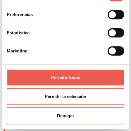
negocios.
consentimiento
Preferencias
Varias corredurías,
con oficinas en
diversas comunidades autónomas, dan
Estadística
servicio a particulares
, segmentando la
oferta en función de las características de
Marketing
cada perfil: familia, single, joven, mediana
o tercera edad.
También ofrecen
servicios a profesionales y empresas
,
ámbito para el que cuentan con un gran
Permitir todas
equipo de profesionales técnicos en
seguros altamente cualificados y con
gran
Permitir la selección
capacidad de negociar con las
compañías de seguros, gracias a su
Denegar
alto volumen
.