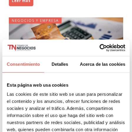
Leer más
NEGOCIOS Y EMPRESA
Consentimiento
Detalles
Acerca de las cookies
El papel de los incentivos
Esta página web usa cookies
financieros en la adopción de
Las cookies de este sitio web se usan para personalizar
nuevos servicios digitales
el contenido y los anuncios, ofrecer funciones de redes
sociales y analizar el tráfico. Además, compartimos
Negocios y Empresa
información sobre el uso que haga del sitio web con
Javier Sancho Piqueras
0 Comentarios
nuestros partners de redes sociales, publicidad y análisis
web, quienes pueden combinarla con otra información