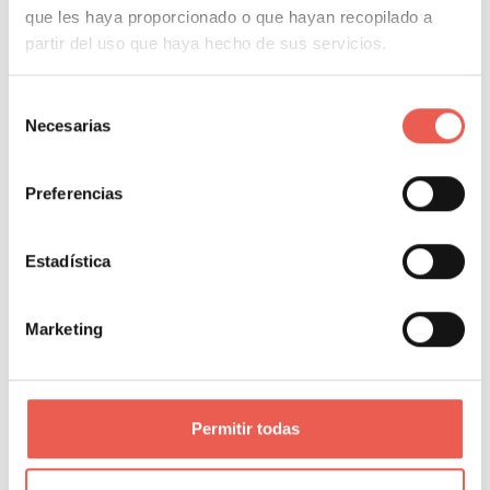
Empecemos por el principio, ¿qué son los incentivos
que les haya proporcionado o que hayan recopilado a
financieros? Los incentivos financieros se crean para
partir del uso que haya hecho de sus servicios.
mantener a los clientes, para que sigan comprando o
utilizando nuestros servicios. Un ejemplo bastante
Selección
Necesarias
de
Leer más
consentimiento
Preferencias
NEGOCIOS Y EMPRESA
Estadística
Marketing
Permitir todas
Estrategias tecnológicas para
optimizar la operación de