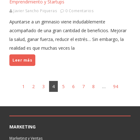
Emprendimiento y Startups
Javier Sancho Piqueras
0 Comentarios
Apuntarse a un gimnasio viene indudablemente
acompañado de una gran cantidad de beneficios. Mejorar
la salud, ganar fuerza, reducir el estrés… Sin embargo, la
realidad es que muchas veces la
Leer más
1
2
3
4
5
6
7
8
…
94
MARKETING
Marketing y Ventas