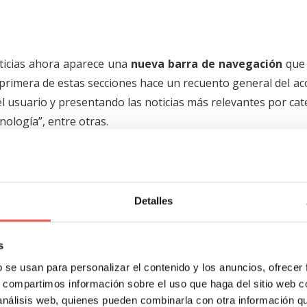
oticias ahora aparece una
nueva barra de navegación
que 
 La primera de estas secciones hace un recuento general del a
el usuario y presentando las noticias más relevantes por ca
nología”, entre otras.
que, luego de acceder a su cuenta de Google,
los usuarios
 En este sentido, en la sección “Local”, el usuario podr
l mundo por el que sienta interés, incluyendo su ciudad
Detalles
tro sitio que le resulte relevante. Por su parte, en la secci
 de nicho, basado en intereses muy específicos tales como n
s
o noticias relacionadas con nuevos descubrimientos astronó
b se usan para personalizar el contenido y los anuncios, ofrecer
s, compartimos información sobre el uso que haga del sitio web 
 análisis web, quienes pueden combinarla con otra información q