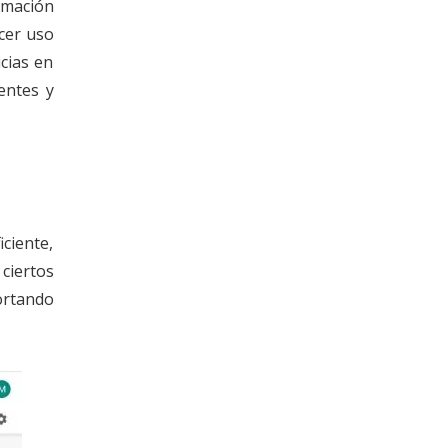
ormación
acer uso
icias en
entes y
ciente,
ciertos
ortando