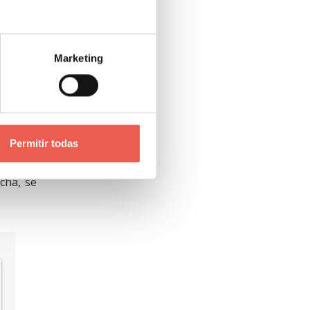
Marketing
acilitan
loca el
Permitir todas
o tema,
cha, se