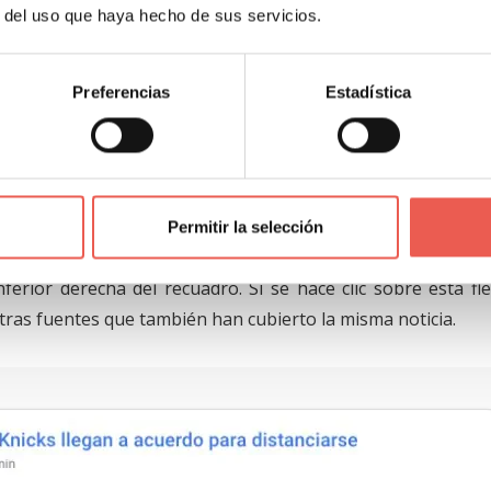
r del uso que haya hecho de sus servicios.
Preferencias
Estadística
tas perspectivas de una noticia
rán presentadas como
pequeños recuadros o tarjetas
que f
ismo hecho noticioso. Si bien cada una de estas tarjetas co
Permitir la selección
icia, cuando haya otras fuentes publicando sobre el mism
erior derecha del recuadro. Si se hace clic sobre esta fle
tras fuentes que también han cubierto la misma noticia.