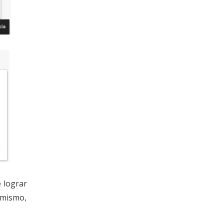
e lograr
imismo,