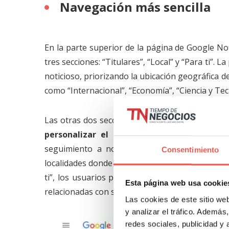
Navegación más sencilla
En la parte superior de la página de Google N
tres secciones: “Titulares”, “Local” y “Para ti”.
noticioso, priorizando la ubicación geográfica d
como “Internacional”, “Economía”, “Ciencia y Tec
Las otras dos secciones están diseñadas para 
personalizar el contenido de las mismas
.
seguimiento a noticias de cualquier parte de
Consentimiento
localidades donde conduce negocios y cualquier o
ti”, los usuarios podrán señalar sus intereses
Esta página web usa cookie
relacionadas con su equipo deportivo favorito 
Las cookies de este sitio we
y analizar el tráfico. Ademá
redes sociales, publicidad y