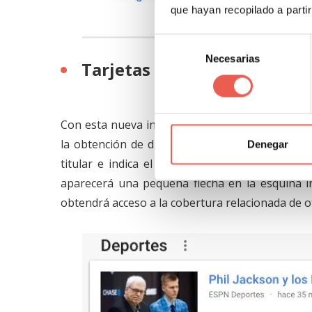
que hayan recopilado a parti
Selección
Necesarias
de
Tarjetas que ofrecen distin
consentimiento
Con esta nueva interfaz, las noticias aparece
la obtención de distintas perspectivas de un m
Denegar
titular e indica el medio que publicó una not
aparecerá una pequeña flecha en la esquina inf
obtendrá acceso a la cobertura relacionada de o