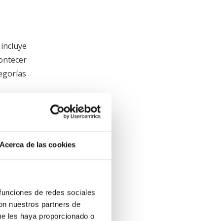
incluye
contecer
tegorías
 puedan
á hacer
 natal,
Acerca de las cookies
ón “Para
oticias
micos.
 funciones de redes sociales
con nuestros partners de
ue les haya proporcionado o