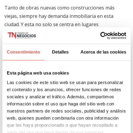
Tanto de obras nuevas como construcciones más
viejas, siempre hay demanda inmobiliaria en esta
ciudad. Y esta no solo se centra en lugares
habitacionales, sino también en locales comerciales,
galpones industriales, terrenos y oficinas, entre
otros.
Consentimiento
Detalles
Acerca de las cookies
Conclusión
Esta página web usa cookies
Las cookies de este sitio web se usan para personalizar
En Barcelona encontrarás oportunidades que
el contenido y los anuncios, ofrecer funciones de redes
puedes explorar si deseas iniciar un negocio
sociales y analizar el tráfico. Además, compartimos
próspero.
Algunas de las mejores incluyen a los
información sobre el uso que haga del sitio web con
sectores de tecnología, moda, alimentos y bebidas,
nuestros partners de redes sociales, publicidad y análisis
web, quienes pueden combinarla con otra información
turismo, entre otros.
que les haya proporcionado o que hayan recopilado a
partir del uso que haya hecho de sus servicios.