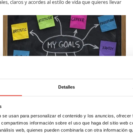
les, claros y acordes al estilo de vida que quieres llevar
Detalles
s y motivaciones hace falta unas directrices concretas que p
viarse:
s
b se usan para personalizar el contenido y los anuncios, ofrecer
o sin un motivo concreto de tareas que tarde o temprano tendr
s, compartimos información sobre el uso que haga del sitio web 
 análisis web, quienes pueden combinarla con otra información q