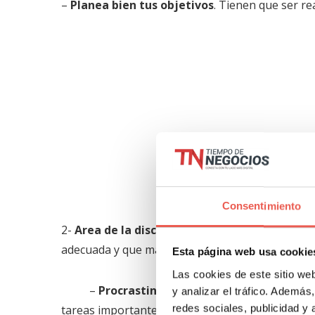
–
Planea bien tus objetivos
. Tienen que ser rea
Consentimiento
2-
Area de la disciplina
: para todos estos deseo
adecuada y que marque unos límites para no des
Esta página web usa cookie
Las cookies de este sitio we
–
Procrastinación
: dícese del aplazamient
y analizar el tráfico. Ademá
redes sociales, publicidad y
tareas importantes cuanto antes hechas mejor.