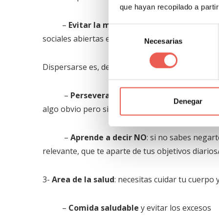
que hayan recopilado a parti
–
Evitar la multitarea
: focaliza todo lo q
Selección
sociales abiertas en momentos clave del día.
Necesarias
de
consentimiento
Dispersarse es, de hecho, uno de los
errores q
–
Perseverancia e iniciativa
: no dejes qu
Denegar
algo obvio pero siempre viene bien recordar su 
–
Aprende a decir NO
: si no sabes negar
relevante, que te aparte de tus objetivos diari
3-
Area de la salud
: necesitas cuidar tu cuerpo 
–
Comida saludable
y evitar los excesos