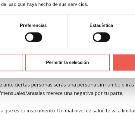
r del uso que haya hecho de sus servicios.
ue puedas para no ir trabajando de forma dispersa. En el terre
Preferencias
Estadística
ue cometerás seguro como emprendedor
.
e las situaciones te dominen e intenta anticiparte a las nec
Permitir la selección
importancia.
te ante ciertas personas serás una persona sin rumbo e irás 
os/mensuales/anuales merece una negativa por tu parte.
ya que es tu instrumento. Un mal nivel de salud te va a limita