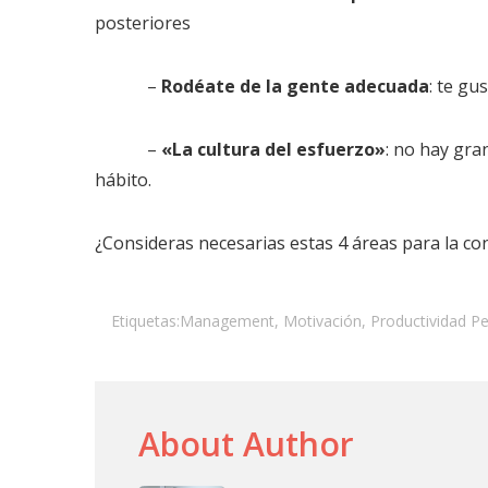
posteriores
–
Rodéate de la gente adecuada
: te gu
–
«La cultura del esfuerzo»
: no hay gra
hábito.
¿Consideras necesarias estas 4 áreas para la co
Etiquetas:
Management
,
Motivación
,
Productividad P
About Author