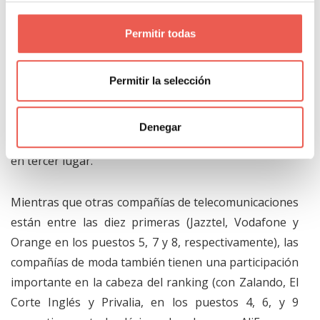
lista de las empresas que han tenido una mayor
notoriedad publicitaria en Internet para ese periodo.
Permitir todas
Esta empresa no sólo casi triplica al segundo lugar
basado en la cantidad de menciones por parte de los
encuestados en este estudio, sino que aumentó su
Permitir la selección
alcance en más de un millón de menciones con
respecto al año anterior. El podio lo complementan
Denegar
Booking en segundo puesto, seguido por Movistar
en tercer lugar.
Mientras que otras compañías de telecomunicaciones
están entre las diez primeras (Jazztel, Vodafone y
Orange en los puestos 5, 7 y 8, respectivamente), las
compañías de moda también tienen una participación
importante en la cabeza del ranking (con Zalando, El
Corte Inglés y Privalia, en los puestos 4, 6, y 9