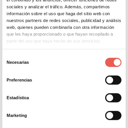
sociales y analizar el tráfico. Además, compartimos
información sobre el uso que haga del sitio web con
nuestros partners de redes sociales, publicidad y análisis
web, quienes pueden combinarla con otra información
que les haya proporcionado o que hayan recopilado a
partir del uso que haya hecho de sus servicios.
Selección
Necesarias
de
Los que lideran la
consentimiento
Preferencias
publicidad a través de la
red en España
Estadística
De acuerdo con el ranking de notoriedad publicitaria
Marketing
de Kantar TNS del año 2016, Amazon encabeza la