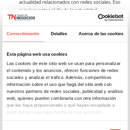
actualidad relacionados con redes sociales. Eso
requiere estar al día de la actualidad
constantemente y haber hecho un trabajo de
campo sensato con los medios de
Consentimiento
Detalles
Acerca de las cookies
comunicación.
Esta página web usa cookies
¿Consideras importante tener una lista de influencers
Las cookies de este sitio web se usan para personalizar
para ir aprendiendo de ellos?
el contenido y los anuncios, ofrecer funciones de redes
sociales y analizar el tráfico. Además, compartimos
Etiquetas:
Marketing Online
,
Social Media
información sobre el uso que haga del sitio web con
nuestros partners de redes sociales, publicidad y análisis
web, quienes pueden combinarla con otra información
que les haya proporcionado o que hayan recopilado a
About Author
partir del uso que haya hecho de sus servicios.
Javier Sancho Piqueras
Selección