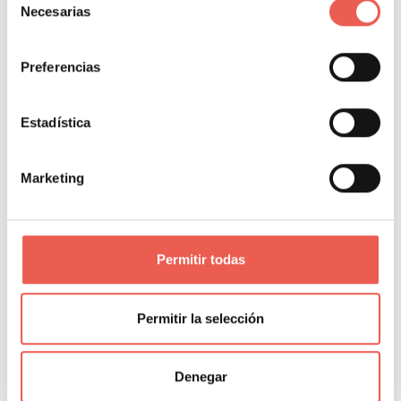
Necesarias
de
consentimiento
Preferencias
Propietario y responsable editorial de Tiempo de
Negocios. Consultor de analítica digital con 14
años de experiencia en GA4, GTM, BigQuery y
Estadística
Looker Studio para empresas como Salvat,
Girbau, Molins o Rosa Clará, y COO Fraccional
Marketing
para pymes, startups y agencias. Ingeniero
informático y fundador de Datapeek. Formador
en escuelas de negocios y universidades como
Permitir todas
INESDI, OBS, EAE y Tecnocampus.
PORTAL WEB
Permitir la selección
Denegar