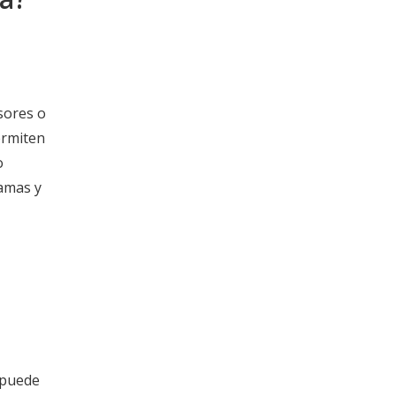
sores o
ermiten
o
ramas y
 puede