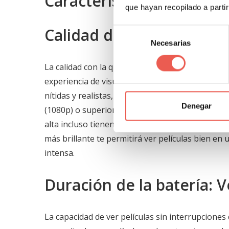
Características Clave a B
que hayan recopilado a parti
Calidad de visualización: 
Selección
Necesarias
de
consentimiento
La calidad con la que una tableta muestra conte
experiencia de visualización. Las imágenes en ta
nítidas y realistas, haciendo que las películas 
Denegar
(1080p) o superior son tu mejor opción para ver
alta incluso tienen resolución 4K, que es increíb
más brillante te permitirá ver películas bien en 
intensa.
Duración de la batería: V
La capacidad de ver películas sin interrupciones