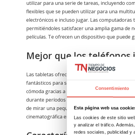
utilizar para una serie de tareas, incluyendo co
flexibles que se pueden utilizar para una multitu
electrónicos e incluso jugar. Las computadoras t
permitiéndoles satisfacer una amplia gama de n
películas. Te ofrecen un dispositivo que puede g
Mejor que los teléfonos 
Las tabletas ofrecen una experiencia mucho mejo
fantásticos para sesiones cortas de video. Las 
Consentimiento
cómoda gracias a su mayor tamaño de pantalla. S
durante períodos prolongados, ya que generalme
de mirar una pequeña pantalla en un teléfono, p
Esta página web usa cookie
cinematográfica en una pantalla más grande sin 
Las cookies de este sitio we
y analizar el tráfico. Ademá
redes sociales, publicidad y