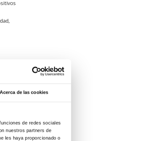
sitivos
idad,
es son
ia más
Acerca de las cookies
as
n lugar
 funciones de redes sociales
con nuestros partners de
ue les haya proporcionado o