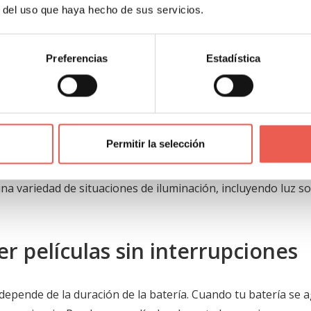
uscar en una Tableta para Pelíc
r del uso que haya hecho de sus servicios.
Resolución y Brillo
Preferencias
Estadística
nido está directamente relacionada con lo agradable que es 
bletas de alta resolución con grandes niveles de brillo son 
parezcan aún más inmersivas. Las tabletas con una resolución
Permitir la selección
 películas y programas de televisión. Algunas versiones de
lemente clara. También considera los ajustes de brillo; una p
una variedad de situaciones de iluminación, incluyendo luz so
er películas sin interrupciones
 depende de la duración de la batería. Cuando tu batería se 