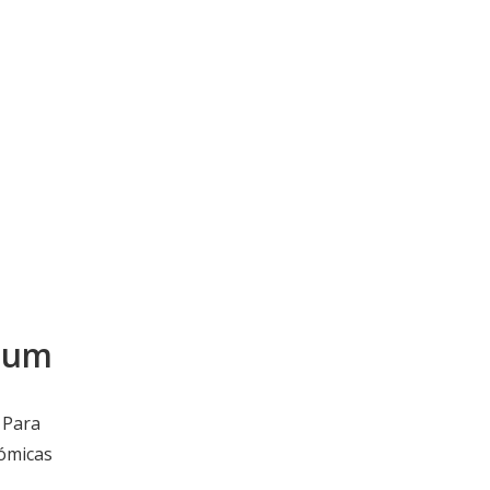
mium
. Para
nómicas