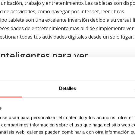
municación, trabajo y entretenimiento. Las tabletas son dispo
d de actividades, como navegar por internet, leer libros
ipo tableta son una excelente inversión debido a su versatil
ecesidades de entretenimiento más allá de simplemente ver
estionar todas tus actividades digitales desde un solo lugar.
inteligentes para ver
r para ver películas; sin embargo, los teléfonos inteligent
tabletas proporcionan vistas más inmersivas y una experienc
Detalles
on superiores a los teléfonos inteligentes para ver películ
nte tienen pantallas de mayor resolución y mejor audio. E
uedes disfrutar de una experiencia de visualización más
s
sacrificar la comodidad.
b se usan para personalizar el contenido y los anuncios, ofrecer
s, compartimos información sobre el uso que haga del sitio web 
 análisis web, quienes pueden combinarla con otra información q