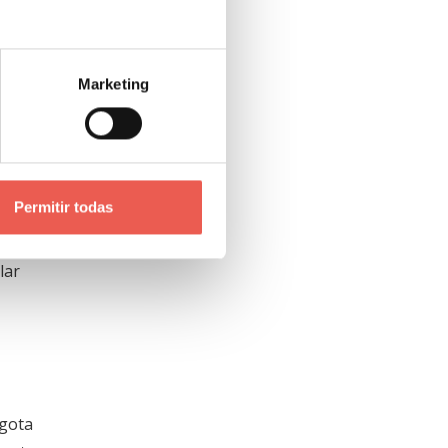
ulas
Marketing
la
más
 Full HD
Permitir todas
 gama
antalla
lar
agota