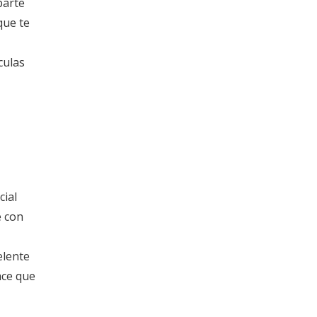
parte
que te
culas
cial
e con
elente
ace que