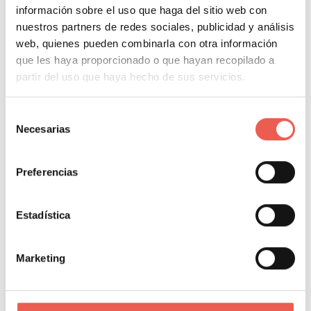
La aplicación compatible con dispositivos Android
ya
información sobre el uso que haga del sitio web con
nuestros partners de redes sociales, publicidad y análisis
está disponible para su descarga gratuita a
web, quienes pueden combinarla con otra información
través de Google Play
. Para su lanzamiento, la
que les haya proporcionado o que hayan recopilado a
aplicación estará disponible en inglés e italiano.
partir del uso que haya hecho de sus servicios.
Etiquetas:
Samsung
Selección
Necesarias
de
consentimiento
About Author
Preferencias
Javier Sancho Piqueras
Estadística
Marketing
Propietario y responsable editorial de Tiempo de
Negocios. Consultor de analítica digital con 14