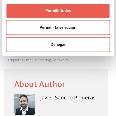
Utilizar símbolos de forma mesurada
Permitir todas
Relacionar los símbolos con el contenido del email
Piensa la compatibilidad
Permitir la selección
Ten cuidado con el significado de los símbolos
Denegar
Etiquetas:
Email Marketing
,
MailRelay
About Author
Javier Sancho Piqueras