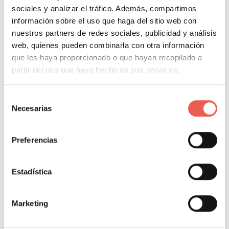
Outlook.
sociales y analizar el tráfico. Además, compartimos
información sobre el uso que haga del sitio web con
Ten cuidado con el
nuestros partners de redes sociales, publicidad y análisis
web, quienes pueden combinarla con otra información
significado de los símbolos
que les haya proporcionado o que hayan recopilado a
partir del uso que haya hecho de sus servicios.
No todos los símbolos significan lo mismo para todo
Selección
el mundo, por eso tienes que tener cuidado a la hora
Necesarias
de
de seleccionar los símbolos que utilizarás, investiga
consentimiento
bien si lo que estás tratando de decir es universal o
Preferencias
corresponde solamente a un grupo determinado.
Estadística
ÍNDICE DEL CONTENIDO
Marketing
Consideraciones para emplear símbolos asunto email
marketing