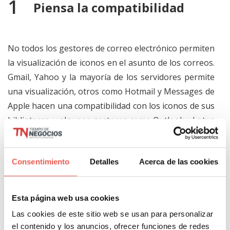
Piensa la compatibilidad
No todos los gestores de correo electrónico permiten
la visualización de iconos en el asunto de los correos.
Gmail, Yahoo y la mayoría de los servidores permite
una visualización, otros como Hotmail y Messages de
Apple hacen una compatibilidad con los iconos de sus
bibliotecas, y algunos gestores como Outlook y Lotus
no permiten que se vean de forma correcta. Con esto
en mente es necesario que te cuestiones muy bien a
Consentimiento
Detalles
Acerca de las cookies
quién le enviarás el correo. Si tu público es muy
corporativo y enviarás correos a una base de daos
compuesta en su mayoría por correos de empresa,
Esta página web usa cookies
no es recomendable abusar de los iconos porque por
Las cookies de este sitio web se usan para personalizar
lo general estos correos suelen ir sobre Lotus o
el contenido y los anuncios, ofrecer funciones de redes