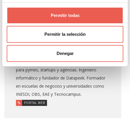
Javier Sancho Piqueras
Permitir todas
Propietario y responsable editorial de Tiempo de
Permitir la selección
Negocios. Consultor de analítica digital con 14
años de experiencia en GA4, GTM, BigQuery y
Denegar
Looker Studio para empresas como Salvat,
Girbau, Molins o Rosa Clará, y COO Fraccional
para pymes, startups y agencias. Ingeniero
informático y fundador de Datapeek. Formador
en escuelas de negocios y universidades como
INESDI, OBS, EAE y Tecnocampus.
PORTAL WEB