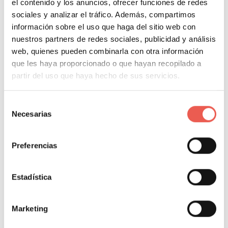
el contenido y los anuncios, ofrecer funciones de redes
sociales y analizar el tráfico. Además, compartimos
ÍNDICE DEL CONTENIDO
información sobre el uso que haga del sitio web con
nuestros partners de redes sociales, publicidad y análisis
Mi Blog es una máquina de viajar en el tiempo
web, quienes pueden combinarla con otra información
Mi blog es el mejor profe que he tenido jamás
que les haya proporcionado o que hayan recopilado a
¡Mi blog es mi in virtual!
partir del uso que haya hecho de sus servicios.
Mi blog es mi mejor amigo
Mi blog es muy “trendy”
Selección
Necesarias
de
consentimiento
Preferencias
Etiquetas:
Blog
,
Blogger
,
Wordpress
Estadística
About Author
Marketing