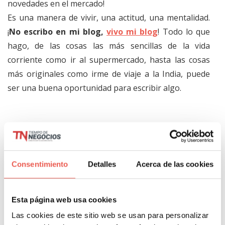
novedades en el mercado!
Es una manera de vivir, una actitud, una mentalidad.
¡
No escribo en mi blog,
vivo mi blog
! Todo lo que
hago, de las cosas las más sencillas de la vida
corriente como ir al supermercado, hasta las cosas
más originales como irme de viaje a la India, puede
ser una buena oportunidad para escribir algo.
Con este artículo, mi intención es daros ganas de
empezar 2017 con un blog. Hay muchas plataformas
que podéis usar. Mi favorita es
WordPress
. Pero sois
Consentimiento
Detalles
Acerca de las cookies
libres de decidir que plataforma se presta mejor a tus
necesidades. Esto no me impedirá leer
Esta página web usa cookies
vuestros artículos. ¡Lo prometo!
Las cookies de este sitio web se usan para personalizar