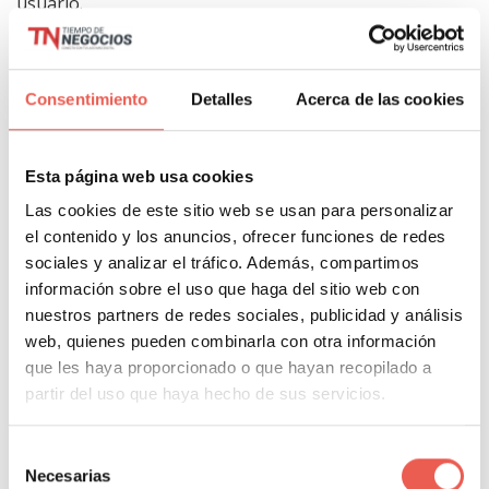
usuario.
5.
SMO, «Social media
optimization».
Consentimiento
Detalles
Acerca de las cookies
Social Media
Optimization, que viene a ser la
optimización de tus publicaciones en redes sociales.
Esta página web usa cookies
Al igual que nos preocupamos de la optimización en
Las cookies de este sitio web se usan para personalizar
buscadores, debemos tener en cuenta que las
el contenido y los anuncios, ofrecer funciones de redes
sociales y analizar el tráfico. Además, compartimos
publicaciones en redes sociales debes estar también
información sobre el uso que haga del sitio web con
optimizadas para conseguir más alcance y clicks.
nuestros partners de redes sociales, publicidad y análisis
web, quienes pueden combinarla con otra información
El SMO depende principalmente del social snippet,
que les haya proporcionado o que hayan recopilado a
que no es más que la vista previa de la publicación
partir del uso que haya hecho de sus servicios.
que haremos en nuestro perfil:
Selección
Necesarias
de