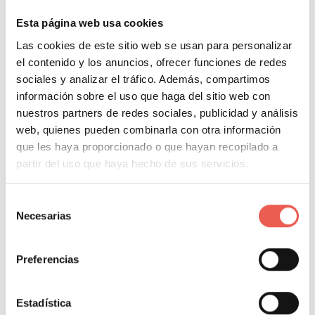
conocimientos aprendidos a nuestro día a día
laboral, lo cual lo hace mucho más motivador.
Esta página web usa cookies
Las cookies de este sitio web se usan para personalizar
Títulos oficiales
: estudiar por internet no
el contenido y los anuncios, ofrecer funciones de redes
convierte a nuestro título menos valioso, sino
sociales y analizar el tráfico. Además, compartimos
que puede tener la misma oficialidad que las
información sobre el uso que haga del sitio web con
carreras presenciales.
nuestros partners de redes sociales, publicidad y análisis
web, quienes pueden combinarla con otra información
que les haya proporcionado o que hayan recopilado a
partir del uso que haya hecho de sus servicios.
ÍNDICE DEL CONTENIDO
Selección
Necesarias
Aprender para ser un emprendedor con futuro
de
consentimiento
¿Estudiar y trabajar? Ahora es posible
Preferencias
Estadística