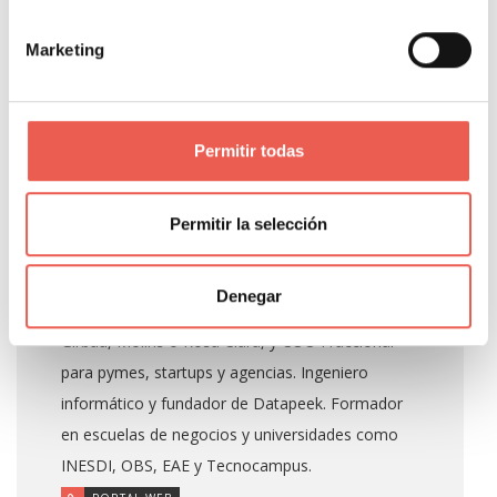
About Author
Marketing
Javier Sancho Piqueras
Permitir todas
Propietario y responsable editorial de Tiempo de
Permitir la selección
Negocios. Consultor de analítica digital con 14
años de experiencia en GA4, GTM, BigQuery y
Denegar
Looker Studio para empresas como Salvat,
Girbau, Molins o Rosa Clará, y COO Fraccional
para pymes, startups y agencias. Ingeniero
informático y fundador de Datapeek. Formador
en escuelas de negocios y universidades como
INESDI, OBS, EAE y Tecnocampus.