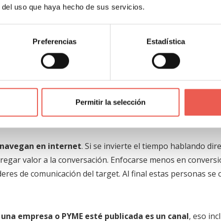
r del uso que haya hecho de sus servicios.
Preferencias
Estadística
redes sociales no ocurre de un día para otro
, es necesario
as empresas.
spera en todas las redes
. Tomarse el tiempo para conocer 
Permitir la selección
al target de la empresa o PYME, es indispensable. Tratar de 
o de la estrategia en redes.
o navegan en internet
. Si se invierte el tiempo hablando di
regar valor a la conversación. Enfocarse menos en conversi
deres de comunicación del target. Al final estas personas se
 una empresa o PYME esté publicada es un canal
, eso inc