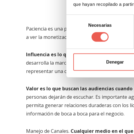
que hayan recopilado a parti
Selección
Necesarias
de
Paciencia es una palabra clave.
El éxito en las 
consentimiento
a ver la monetización que las redes aportan a l
Influencia es lo que cualquier emprendedor e
Denegar
desarrolla la marca y tienen entre su audiencia 
representar una clave diferenciadora en el triunf
Valor es lo que buscan las audiencias cuand
personas dejarán de escuchar. Es importante ag
permita generar relaciones duraderas con los lí
información de boca a boca para el negocio.
Manejo de Canales.
Cualquier medio en el que