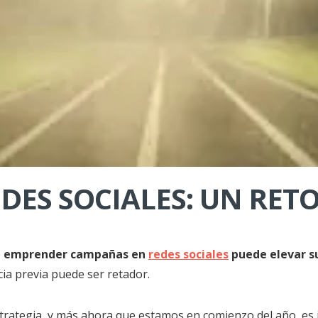
ES SOCIALES: UN RETO
e
emprender campañas en
redes sociales
puede elevar s
ia previa puede ser retador.
strategia, y más ahora que estamos en comienzo del año, es