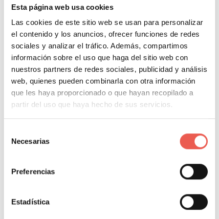
Esta página web usa cookies
El Internet de las cosas, conocido como IoT, está
Las cookies de este sitio web se usan para personalizar
transformando la manera en que los huéspedes
el contenido y los anuncios, ofrecer funciones de redes
interactúan con las instalaciones turísticas. Gracias a
sociales y analizar el tráfico. Además, compartimos
dispositivos conectados, es posible ofrecer
información sobre el uso que haga del sitio web con
habitaciones inteligentes donde el cliente puede
nuestros partners de redes sociales, publicidad y análisis
controlar la iluminación, la temperatura o el
web, quienes pueden combinarla con otra información
que les haya proporcionado o que hayan recopilado a
entretenimiento desde su propio teléfono móvil.
partir del uso que haya hecho de sus servicios.
Además de mejorar la comodidad, el IoT contribuye a
Selección
la eficiencia energética al optimizar el uso de
Necesarias
de
electricidad y climatización en función de la ocupación.
consentimiento
Esto no solo beneficia al medioambiente, sino que
Preferencias
también reduce los costos operativos para el
establecimiento.
Estadística