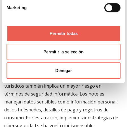
En áreas comunes, esta tecnología permite
Marketing
monitorear el flujo de personas para garantizar una
mejor distribución de los recursos y evitar
aglomeraciones. Con ello se mejora la seguridad y se
eleva la satisfacción de los visitantes.
Permitir todas
Ciberseguridad y
Permitir la selección
protección de datos
Denegar
La creciente digitalización de los establecimientos
turísticos también implica un mayor riesgo en
términos de seguridad informática. Los hoteles
manejan datos sensibles como información personal
de los huéspedes, detalles de pago y registros de
consumo. Por esta razón, implementar estrategias de
ciberseguridad se ha vuelto indispensable.